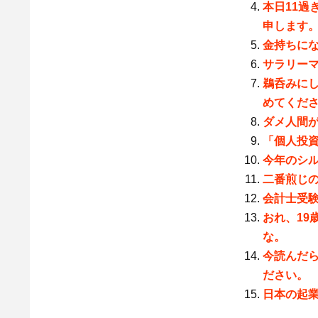
本日11過
申します
金持ちに
サラリー
鵜呑みに
めてくだ
ダメ人間
「個人投
今年のシ
二番煎じの
会計士受
おれ、19
な。
今読んだ
ださい。
日本の起