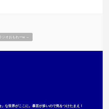
ラジオおもれーw
→
合」な世界がここに。暴言が多いので気をつけたまえ！