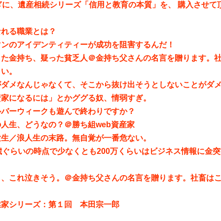
ぎに、遺産相続シリーズ「信用と教育の本質」を、 購入させて
。
なれる職業とは？
マンのアイデンティティーが成功を阻害するんだ！
した金持ち、疑った貧乏人＠金持ち父さんの名言を贈ります。
さい。
がダメなんじゃなくて、そこから抜け出そうとしないことがダ
資家になるには」とかググる奴、情弱すぎ。
ルバーウィークも遊んで終わりですか？
人生、どうなの？＠勝ち組web資産家
験生／浪人生の末路。無自覚が一番危ない。
歳ぐらいの時点で少なくとも200万くらいはビジネス情報に金
ら、これ泣きそう。＠金持ち父さんの名言を贈ります。社畜は
業家シリーズ：第１回 本田宗一郎