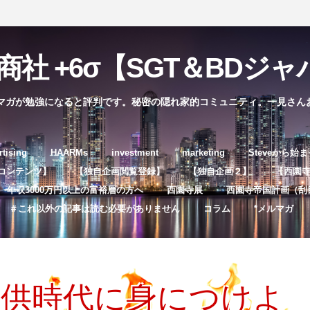
社 +6σ【SGT＆BDジャパ
マガが勉強になると評判です。秘密の隠れ家的コミュニティ。一見さん
コ
rtising
HAARMs
investment
marketing
Steveから始
ン
コンテンツ】
【独自企画閲覧登録】
【独自企画２】
【西園寺独
テ
年収3000万円以上の富裕層の方へ
西園寺展
西園寺帝国計画（刮
ン
＃これ以外の記事は読む必要がありません
コラム
*メルマガ
ツ
へ
ス
キ
供時代に身につけよ 
ッ