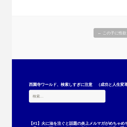
投
←
この子に性欲
稿
ナ
ビ
西園寺ワールド、検索しすぎに注意 （成功と人生変革の
検
索:
ゲ
ー
【#1】火に油を注ぐと話題の炎上メルマガがめちゃめ