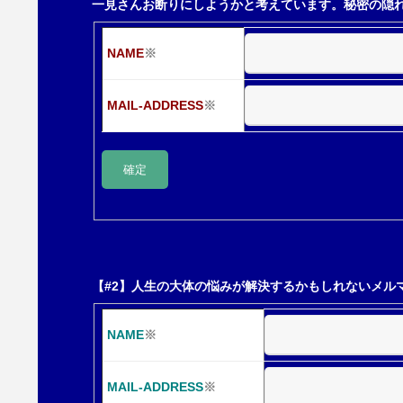
一見さんお断りにしようかと考えています。秘密の隠
シ
NAME
※
ョ
MAIL-ADDRESS
※
ン
【#2】人生の大体の悩みが解決するかもしれないメル
NAME
※
MAIL-ADDRESS
※