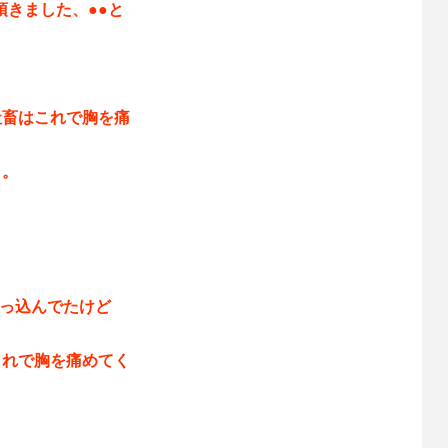
頂きました、●●と
社畜はこれで胸を痛
メ。
突っ込んでたけど
これで胸を痛めてく