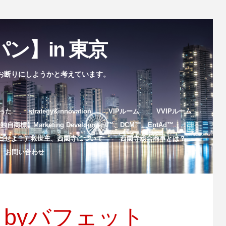
ン】in 東京
お断りにしようかと考えています。
まった
strategy&innovation
VIPルーム
VVIPルーム
自商標】Marketing Development™️、DCM™️、EntAd™️
目せよ！）救世主、西園寺について
西園寺総合商事とは？
お問い合わせ
byバフェット