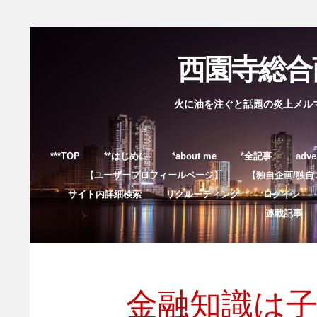
西園寺総合商
火に油を注ぐと話題の炎上メル
***TOP
**はじめに
*about me
*全記事
adve
【ユーザープロフィールページ】
【独自企画/独自
サイト内詳細検索
リクルーティング
ログイン
連載記事
金融知識は子