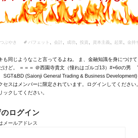
プ
つぶやき
バフェット
、
会計
、
成功
、
投資
、
資本主義
、
起業
、
金持
キも同じようなこと言ってるよね。 ま、金融知識を身につけ
ど。 ＝＝＝ ＠西園寺貴文（憧れはゴルゴ13）#+6σの男 "make 
" SGT&BD (Saionji General Trading & Business Development)
クセスはメンバーに限定されています。ログインしてください
リックしてください。
ザのログイン
はメールアドレス