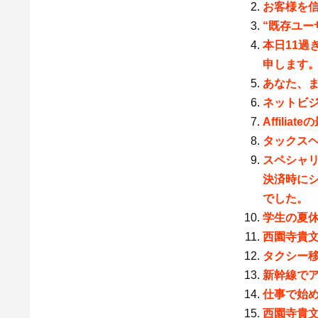
お客様を信頼せ
“既存ユー
本日11過
申します
あなた、
ネットビ
Affilia
タックス
スペシャリ
決済時に
でした。
学生の夏
西園寺貴文
タクシー
新幹線で
仕事で始
西園寺貴文