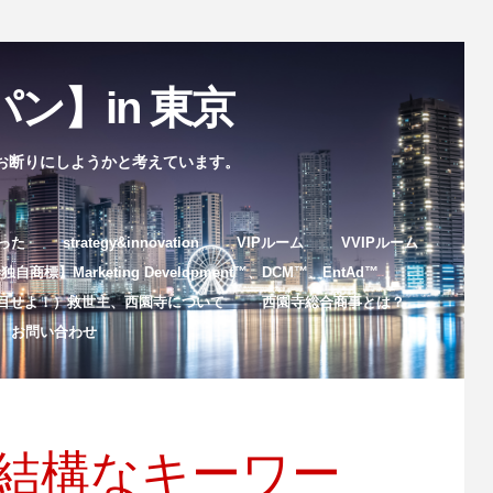
ン】in 東京
お断りにしようかと考えています。
まった
strategy&innovation
VIPルーム
VVIPルーム
自商標】Marketing Development™️、DCM™️、EntAd™️
目せよ！）救世主、西園寺について
西園寺総合商事とは？
お問い合わせ
の中で結構なキーワー