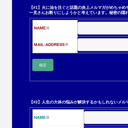
ー
【#1】火に油を注ぐと話題の炎上メルマガがめちゃめ
一見さんお断りにしようかと考えています。秘密の隠
シ
NAME
※
ョ
MAIL-ADDRESS
※
ン
【#2】人生の大体の悩みが解決するかもしれないメル
NAME
※