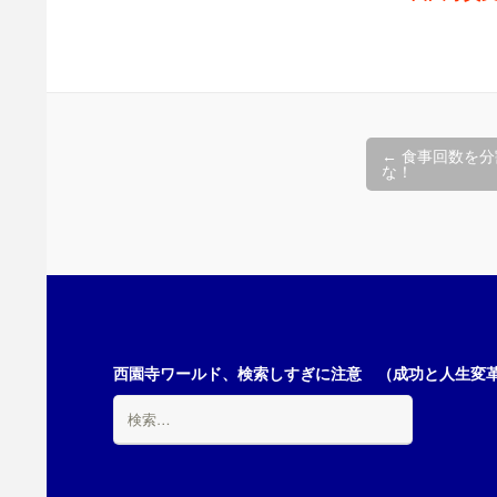
投
←
食事回数を分
な！
稿
ナ
ビ
西園寺ワールド、検索しすぎに注意 （成功と人生変革の
検
ゲ
索: