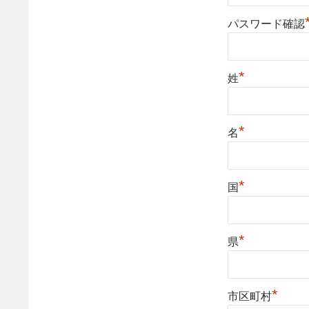
パスワード確認
*
姓
*
名
*
国
*
県
*
市区町村