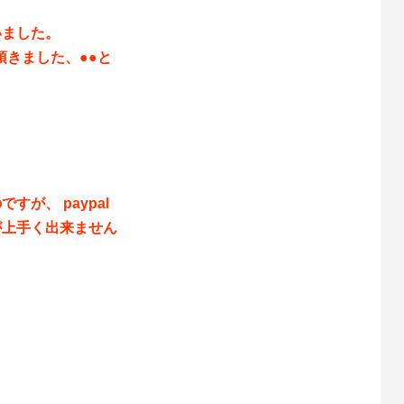
いました。
頂きました、●●と
が、 paypal
が上手く出来ません