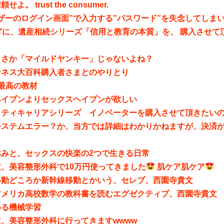
よ。 trust the consumer.
ザーのログイン画面”で入力する”パスワード”を失念してしま
ぎに、遺産相続シリーズ「信用と教育の本質」を、 購入させて
。
まさか「マイルドヤンキー」じゃないよね？
ジネス大百科購入者さまとのやりとり
teの最高の教材
ヘイブンよりセックスヘイブンが欲しい
ティキャリアシリーズ イノベーターを購入させて頂きたいのです
システムエラー？か、当方では詳細はわかりかねますが、決済
休みと、セックスの快楽の2つで生きる日常
、美容整形外科で10万円使ってきました
肌ケア肌ケア
移動どころか新幹線移動とかいう、セレブ、西園寺貴文
アメリカ高校数学の教科書を読むエグゼクティブ、西園寺貴文
める機械学習
、美容整形外科に行ってきますwwww