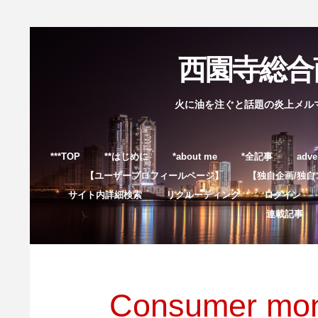
西園寺総合商
火に油を注ぐと話題の炎上メル
***TOP
**はじめに
*about me
*全記事
adve
【ユーザープロフィールページ】
【独自企画/独自
サイト内詳細検索
リクルーティング
ログイン
連載記事
Consumer