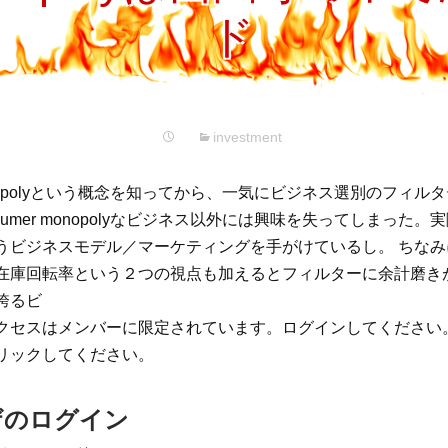
プ
ド
investment
 monopolyという概念を知ってから、一気にビジネス選別のフィ
sumer monopolyなビジネス以外には興味を失ってしまった
うビジネスモデル／マーケティングを手がけているし。 ちな
在庫回転率という２つの視点も加えるとフィルターに余計磨き
誇るビ
クセスはメンバーに限定されています。ログインしてください
リックしてください。
ザのログイン