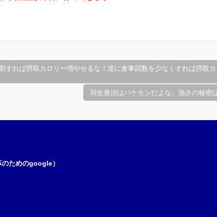
割すれば摂取カロリー増やせるな！逆に食事回数を少なくすれば摂取カ
羽生善治はバケモンだよな。強さの秘密
ためのgoogle）