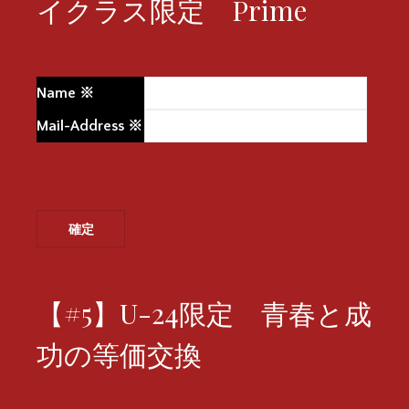
イクラス限定 Prime
Name
※
Mail-Address
※
【#5】U-24限定 青春と成
功の等価交換