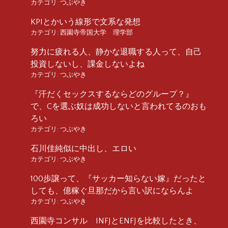
カテゴリ:
つぶやき
KPIとかいう線形で文系な発想
カテゴリ:
西園寺帝国大学 理学部
努力に疲れる人、静かな退職する人って、自己
投資しないし、課金しないよね
カテゴリ:
つぶやき
『汗だくセックスするならどのグループ？』
で、Cを選ぶ奴は成功しないと言われてるのおも
ろい
カテゴリ:
つぶやき
石川佳純似に中出し、エロい
カテゴリ:
つぶやき
100歩譲って、『サッカー知らない嫁』だったと
しても、億稼ぐ旦那だから言い訳にならんよ
カテゴリ:
つぶやき
西園寺コンサル INFJとENFJを比較したとき、