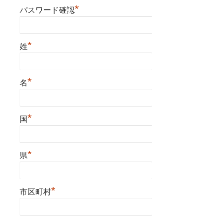
*
パスワード確認
*
姓
*
名
*
国
*
県
*
市区町村