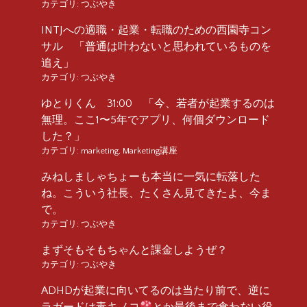
カテゴリ:
つぶやき
INTJへの適職・起業・転職のための西園寺コン
サル 「普通は叶わないと思われているものを
追え」
カテゴリ:
つぶやき
ゆとりくん 31:00 「今、若者が起業するのは
無理。ここ1〜5年でアプリ、何個ダウンロード
した？」
カテゴリ:
marketing
,
Marketing講座
みねしましゃちょーも本当に一気に転落した
ね。こういう社長、たくさん見てきたよ、今ま
で。
カテゴリ:
つぶやき
まずそもそもちゃんと課金しようぜ？
カテゴリ:
つぶやき
ADHDが起業に向いてるのは当たり前で、逆に
ラガードは毒キノコ
とか最後まで食わない役