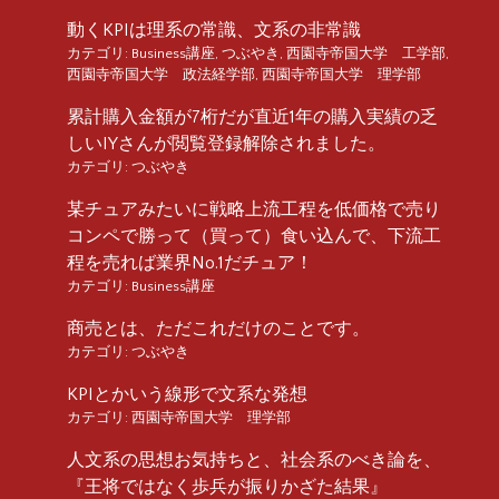
動くKPIは理系の常識、文系の非常識
カテゴリ:
Business講座
,
つぶやき
,
西園寺帝国大学 工学部
,
西園寺帝国大学 政法経学部
,
西園寺帝国大学 理学部
累計購入金額が7桁だが直近1年の購入実績の乏
しいIYさんが閲覧登録解除されました。
カテゴリ:
つぶやき
某チュアみたいに戦略上流工程を低価格で売り
コンペで勝って（買って）食い込んで、下流工
程を売れば業界No.1だチュア！
カテゴリ:
Business講座
商売とは、ただこれだけのことです。
カテゴリ:
つぶやき
KPIとかいう線形で文系な発想
カテゴリ:
西園寺帝国大学 理学部
人文系の思想お気持ちと、社会系のべき論を、
『王将ではなく歩兵が振りかざた結果』