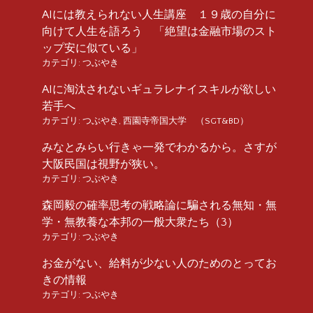
AIには教えられない人生講座 １９歳の自分に
向けて人生を語ろう 「絶望は金融市場のスト
ップ安に似ている」
カテゴリ:
つぶやき
AIに淘汰されないギュラレナイスキルが欲しい
若手へ
カテゴリ:
つぶやき
,
西園寺帝国大学 （SGT&BD）
みなとみらい行きゃ一発でわかるから。さすが
大阪民国は視野が狭い。
カテゴリ:
つぶやき
森岡毅の確率思考の戦略論に騙される無知・無
学・無教養な本邦の一般大衆たち（3）
カテゴリ:
つぶやき
お金がない、給料が少ない人のためのとってお
きの情報
カテゴリ:
つぶやき