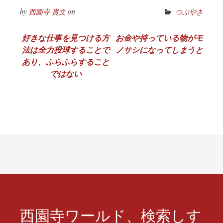
by
西園寺 貴文
on
つぶやき
投
好きな仕事を見つける方
お金や持っている物がモ
法は全力投球することで
ノサシになってしまうと
稿
あり、ふらふらすること
ナ
ではない
ビ
ゲ
ー
シ
ョ
ン
西園寺ワールド、検索しす