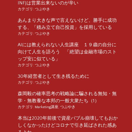
INFJは営業出来ないのが辛い
カテゴリ:
つぶやき
あんまり大きな声で言えないけど、勝手に成功
する、「積み立て自己投資」を採用している
カテゴリ:
つぶやき
AIには教えられない人生講座 １９歳の自分に
向けて人生を語ろう 「絶望は金融市場のスト
ップ安に似ている」
カテゴリ:
つぶやき
30年経営者として生き残るために
カテゴリ:
つぶやき
森岡毅の確率思考の戦略論に騙される無知・無
学・無教養な本邦の一般大衆たち（1）
カテゴリ:
Marketing講座
,
つぶやき
本当は2020年前後で資産バブル崩壊してもおか
しくなかったけどコロナで引き延ばされた感あ