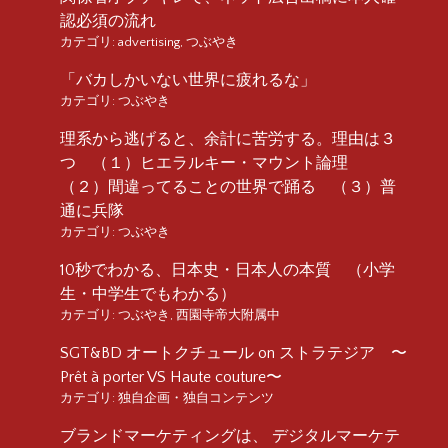
認必須の流れ
カテゴリ:
advertising
,
つぶやき
「バカしかいない世界に疲れるな」
カテゴリ:
つぶやき
理系から逃げると、余計に苦労する。理由は３
つ （１）ヒエラルキー・マウント論理
（２）間違ってることの世界で踊る （３）普
通に兵隊
カテゴリ:
つぶやき
10秒でわかる、日本史・日本人の本質 （小学
生・中学生でもわかる）
カテゴリ:
つぶやき
,
西園寺帝大附属中
SGT&BD オートクチュール on ストラテジア 〜
Prêt à porter VS Haute couture〜
カテゴリ:
独自企画・独自コンテンツ
ブランドマーケティングは、 デジタルマーケテ