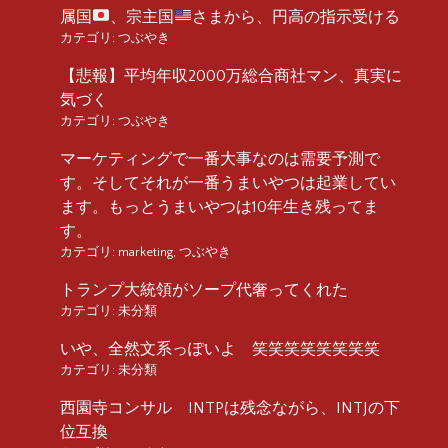
属国
、宗主国
さまから、円高の指示受ける
カテゴリ:
つぶやき
【悲報】平均年収2000万総合商社マン、真実に
気づく
カテゴリ:
つぶやき
マーケティングで一番大事なのは需要予測で
す。そしてそれが一番うまいやつは起業してい
ます。もっとうまいやつは10年生き残ってま
す。
カテゴリ:
marketing
,
つぶやき
トランプ大統領がソープ代奢ってくれた
カテゴリ:
未分類
いや、全然文系っぽいよ 笑笑笑笑笑笑笑笑
カテゴリ:
未分類
西園寺コンサル INTPは残念ながら、INTJの下
位互換