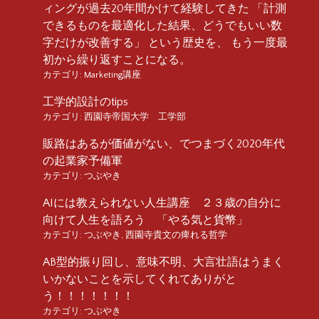
ィングが過去20年間かけて経験してきた 「計測
できるものを最適化した結果、どうでもいい数
字だけが改善する」 という歴史を、 もう一度最
初から繰り返すことになる。
カテゴリ:
Marketing講座
工学的設計のtips
カテゴリ:
西園寺帝国大学 工学部
販路はあるが価値がない、でつまづく2020年代
の起業家予備軍
カテゴリ:
つぶやき
AIには教えられない人生講座 ２３歳の自分に
向けて人生を語ろう 「やる気と貨幣」
カテゴリ:
つぶやき
,
西園寺貴文の痺れる哲学
AB型的振り回し、意味不明、大言壮語はうまく
いかないことを示してくれてありがと
う！！！！！！！
カテゴリ:
つぶやき