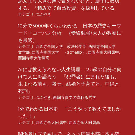
あんまり大きな声で言えないけど、勝手に成功
する、「積み立て自己投資」を採用している
カテゴリ:
つぶやき
10分で3000年くらいわかる 日本の歴史キーワ
ード・コーパス分析 （受験勉強/大人の教養に
も最適）
カテゴリ:
西園寺帝国大学 政法経学部
,
西園寺帝国大学
文学部
,
西園寺帝国大学 （SGT&BD）
,
西園寺帝大附属中
,
西園寺帝大附属高
AIには教えられない人生講座 ２5歳の自分に向
けて人生を語ろう 「犯罪者は生まれた後も、
生まれる前も、殺せ。結婚と子育てと、中絶と
死刑」
カテゴリ:
つぶやき
,
西園寺貴文の痺れる哲学
1分でわかる日本史 「こうやって教えてほしか
った！」
カテゴリ:
西園寺帝大附属中
,
西園寺帝大附属高
関係省庁ブチギレで、ネット広告出稿に本人確