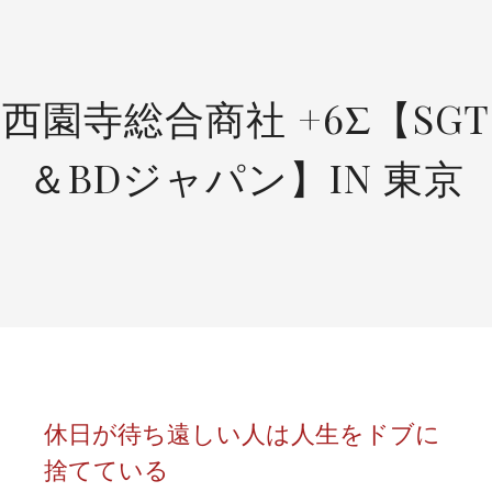
SKIP
TO
CONTENT
西園寺総合商社 +6Σ【SGT
＆BDジャパン】IN 東京
休日が待ち遠しい人は人生をドブに
捨てている