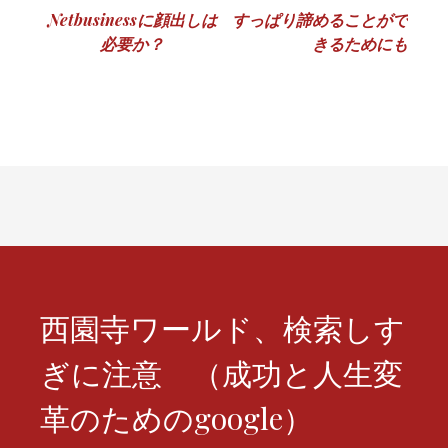
投
Netbusinessに顔出しは
すっぱり諦めることがで
必要か？
きるためにも
稿
ナ
ビ
ゲ
ー
シ
ョ
ン
西園寺ワールド、検索しす
ぎに注意 （成功と人生変
革のためのgoogle）