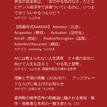
男女の賃金差は、「女のやる気のなさ」だとエ
ビデンス経済学で決着ついているのに、いつま
でポリコレやるつもりだ？
カテゴリ:
つぶやき
【西園寺式AAARRR】 Attention（注意）、
Acquisition（獲得）、Activation（活性化）、
Recall（想起）、Realize/Recognize（認識）、
Retention/Recurrent（継続）
カテゴリ:
marketing
,
つぶやき
AIには教えられない人生講座 ２４歳の自分に
向けて人生を語ろう 「やる気と貨幣」
カテゴリ:
つぶやき
,
西園寺貴文の痺れる哲学
理解と予測の乖離（2026/8/7） アップグレー
トならびに値上げのお知らせ
カテゴリ:
お知らせ
,
つぶやき
森岡毅の確率思考の戦略論に騙される無知・無
学・無教養な本邦の一般大衆たち（3）