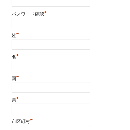
*
パスワード確認
*
姓
*
名
*
国
*
県
*
市区町村