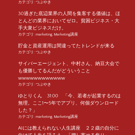
カテゴリ:
つぶやき
30過ぎた底辺業界の人間を集客する価値は、ほ
とんどの業界においてゼロ。貧困ビジネス・大
手大衆ビジネスだけ。
カテゴリ:
marketing
,
Marketing講座
貯金と資産運用は間違ってたトレンドが来る
カテゴリ:
つぶやき
サイバーエージェント、中村さん、納豆大会で
も優勝してるんだがどういうこと
wwwwwwwwwwww
カテゴリ:
つぶやき
ゆとりくん 31:00 「今、若者が起業するのは
無理。ここ1〜5年でアプリ、何個ダウンロード
した？」
カテゴリ:
marketing
,
Marketing講座
AIには教えられない人生講座 ２２歳の自分に