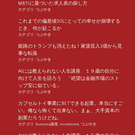
MBTIに基づいた求人表の探し方
カテゴリ:
つぶやき
これまでの偏差値50にとっての幸せが崩壊する
とき、何が起こるか
カテゴリ:
つぶやき
姫路のトランプも消えたね！家賃収入3億から見
事な転落
カテゴリ:
つぶやき
AIには教えられない人生講座 １９歳の自分に
向けて人生を語ろう 「絶望は金融市場のスト
ップ安に似ている」
カテゴリ:
つぶやき
カプセルトイ事業にBETできる起業、本当にすご
い。俺なら怖くて出来ない。まぁ、大手資本の
副業だろうけどね。
カテゴリ:
Business講座
,
investment
,
つぶやき