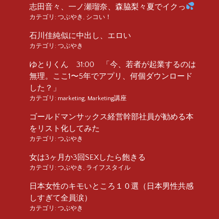
志田音々、一ノ瀬瑠奈、森脇梨々夏でイクっ
カテゴリ:
つぶやき
,
シコい！
石川佳純似に中出し、エロい
カテゴリ:
つぶやき
ゆとりくん 31:00 「今、若者が起業するのは
無理。ここ1〜5年でアプリ、何個ダウンロード
した？」
カテゴリ:
marketing
,
Marketing講座
ゴールドマンサックス経営幹部社員が勧める本
をリスト化してみた
カテゴリ:
つぶやき
女は3ヶ月か3回SEXしたら飽きる
カテゴリ:
つぶやき
,
ライフスタイル
日本女性のキモいところ１０選（日本男性共感
しすぎて全員涙）
カテゴリ:
つぶやき