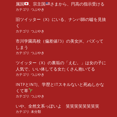
属国
、宗主国
さまから、円高の指示受ける
カテゴリ:
つぶやき
旧ツイッター（X）にいる、ナンパ師の嘘を見抜
く
カテゴリ:
つぶやき
市川学園高校（偏差値73）の美女JK、バズって
しまう
カテゴリ:
つぶやき
ツイッター（X）の裏垢の「えむ。」は女の子に
人気で、いい体してる女たくさん抱いてる
カテゴリ:
つぶやき
INTPとINTJ、学歴とITスキルないと死ぬしかな
くて草
カテゴリ:
つぶやき
いや、全然文系っぽいよ 笑笑笑笑笑笑笑笑
カテゴリ:
未分類