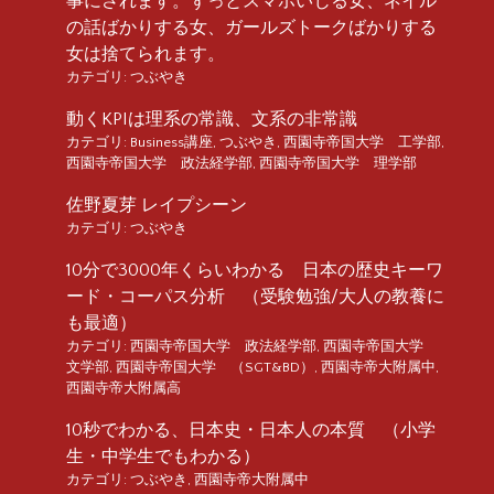
事にされます。ずっとスマホいじる女、ネイル
の話ばかりする女、ガールズトークばかりする
女は捨てられます。
カテゴリ:
つぶやき
動くKPIは理系の常識、文系の非常識
カテゴリ:
Business講座
,
つぶやき
,
西園寺帝国大学 工学部
,
西園寺帝国大学 政法経学部
,
西園寺帝国大学 理学部
佐野夏芽 レイプシーン
カテゴリ:
つぶやき
10分で3000年くらいわかる 日本の歴史キーワ
ード・コーパス分析 （受験勉強/大人の教養に
も最適）
カテゴリ:
西園寺帝国大学 政法経学部
,
西園寺帝国大学
文学部
,
西園寺帝国大学 （SGT&BD）
,
西園寺帝大附属中
,
西園寺帝大附属高
10秒でわかる、日本史・日本人の本質 （小学
生・中学生でもわかる）
カテゴリ:
つぶやき
,
西園寺帝大附属中