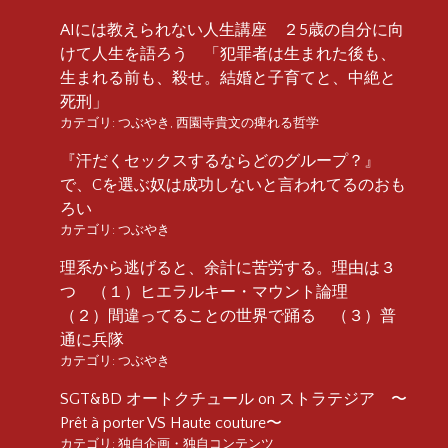
AIには教えられない人生講座 ２5歳の自分に向
けて人生を語ろう 「犯罪者は生まれた後も、
生まれる前も、殺せ。結婚と子育てと、中絶と
死刑」
カテゴリ:
つぶやき
,
西園寺貴文の痺れる哲学
『汗だくセックスするならどのグループ？』
で、Cを選ぶ奴は成功しないと言われてるのおも
ろい
カテゴリ:
つぶやき
理系から逃げると、余計に苦労する。理由は３
つ （１）ヒエラルキー・マウント論理
（２）間違ってることの世界で踊る （３）普
通に兵隊
カテゴリ:
つぶやき
SGT&BD オートクチュール on ストラテジア 〜
Prêt à porter VS Haute couture〜
カテゴリ:
独自企画・独自コンテンツ