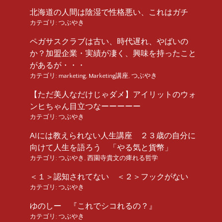
北海道の人間は陰湿で性格悪い、これはガチ
カテゴリ:
つぶやき
ペガサスクラブは古い、時代遅れ、やばいの
か？加盟企業・実績が凄く、興味を持ったこと
があるが・・・
カテゴリ:
marketing
,
Marketing講座
,
つぶやき
【ただ美人なだけじゃダメ】アイリットのウォ
ンヒちゃん目立つなーーーーー
カテゴリ:
つぶやき
AIには教えられない人生講座 ２３歳の自分に
向けて人生を語ろう 「やる気と貨幣」
カテゴリ:
つぶやき
,
西園寺貴文の痺れる哲学
＜１＞認知されてない ＜２＞フックがない
カテゴリ:
つぶやき
ゆのしー 『これでシコれるの？』
カテゴリ:
つぶやき