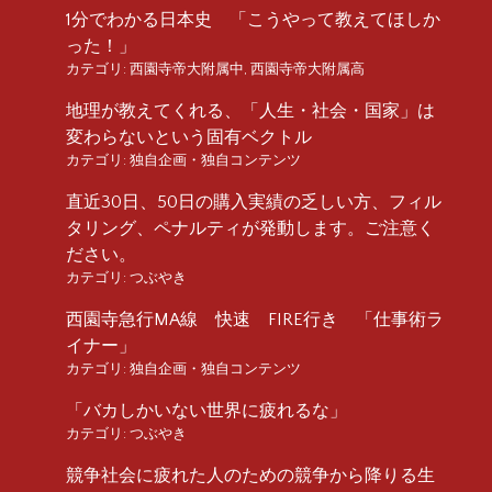
1分でわかる日本史 「こうやって教えてほしか
った！」
カテゴリ:
西園寺帝大附属中
,
西園寺帝大附属高
地理が教えてくれる、「人生・社会・国家」は
変わらないという固有ベクトル
カテゴリ:
独自企画・独自コンテンツ
直近30日、50日の購入実績の乏しい方、フィル
タリング、ペナルティが発動します。ご注意く
ださい。
カテゴリ:
つぶやき
西園寺急行MA線 快速 FIRE行き 「仕事術ラ
イナー」
カテゴリ:
独自企画・独自コンテンツ
「バカしかいない世界に疲れるな」
カテゴリ:
つぶやき
競争社会に疲れた人のための競争から降りる生