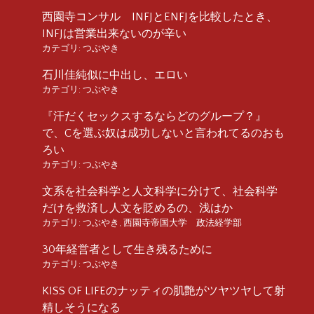
西園寺コンサル INFJとENFJを比較したとき、
INFJは営業出来ないのが辛い
カテゴリ:
つぶやき
石川佳純似に中出し、エロい
カテゴリ:
つぶやき
『汗だくセックスするならどのグループ？』
で、Cを選ぶ奴は成功しないと言われてるのおも
ろい
カテゴリ:
つぶやき
文系を社会科学と人文科学に分けて、社会科学
だけを救済し人文を貶めるの、浅はか
カテゴリ:
つぶやき
,
西園寺帝国大学 政法経学部
30年経営者として生き残るために
カテゴリ:
つぶやき
KISS OF LIFEのナッティの肌艶がツヤツヤして射
精しそうになる