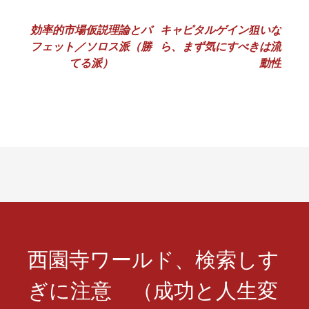
投
効率的市場仮説理論とバ
キャピタルゲイン狙いな
フェット／ソロス派（勝
ら、まず気にすべきは流
稿
てる派）
動性
ナ
ビ
ゲ
ー
シ
ョ
ン
西園寺ワールド、検索しす
ぎに注意 （成功と人生変