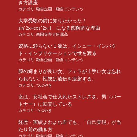
き方講座
カテゴリ:
独自企画・独自コンテンツ
大学受験の前に知りたかった！
sin^2x+cos^2x=1 になる図解的な理由
カテゴリ:
西園寺帝大附属高
資格に頼らない１流は、イシュー・インパク
ト・インプリケーションで世を渡る
カテゴリ:
独自企画・独自コンテンツ
膣の締まりが良い女、フェラが上手い女は忘れ
られない。性技は遺伝を凌駕する。
カテゴリ:
つぶやき
女は、女社会で仕入れたストレスを、男（パー
トナー）に転売している
カテゴリ:
つぶやき
経歴・実績よわよわ君でも、「自己実現」が当
たり前の働き方
カテゴリ:
独自企画・独自コンテンツ