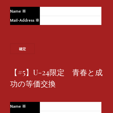
Name
※
Mail-Address
※
【#5】U-24限定 青春と成
功の等価交換
Name
※