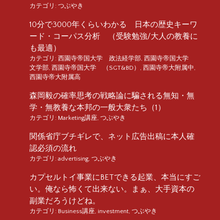
カテゴリ:
つぶやき
10分で3000年くらいわかる 日本の歴史キーワ
ード・コーパス分析 （受験勉強/大人の教養に
も最適）
カテゴリ:
西園寺帝国大学 政法経学部
,
西園寺帝国大学
文学部
,
西園寺帝国大学 （SGT&BD）
,
西園寺帝大附属中
,
西園寺帝大附属高
森岡毅の確率思考の戦略論に騙される無知・無
学・無教養な本邦の一般大衆たち（1）
カテゴリ:
Marketing講座
,
つぶやき
関係省庁ブチギレで、ネット広告出稿に本人確
認必須の流れ
カテゴリ:
advertising
,
つぶやき
カプセルトイ事業にBETできる起業、本当にすご
い。俺なら怖くて出来ない。まぁ、大手資本の
副業だろうけどね。
カテゴリ:
Business講座
,
investment
,
つぶやき