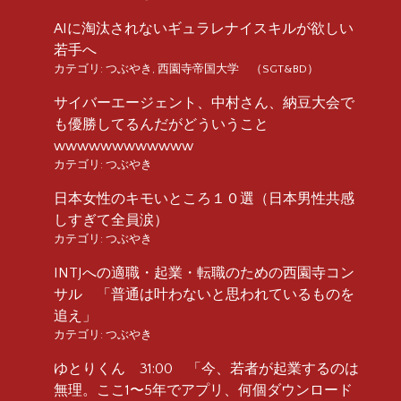
AIに淘汰されないギュラレナイスキルが欲しい
若手へ
カテゴリ:
つぶやき
,
西園寺帝国大学 （SGT&BD）
サイバーエージェント、中村さん、納豆大会で
も優勝してるんだがどういうこと
wwwwwwwwwwww
カテゴリ:
つぶやき
日本女性のキモいところ１０選（日本男性共感
しすぎて全員涙）
カテゴリ:
つぶやき
INTJへの適職・起業・転職のための西園寺コン
サル 「普通は叶わないと思われているものを
追え」
カテゴリ:
つぶやき
ゆとりくん 31:00 「今、若者が起業するのは
無理。ここ1〜5年でアプリ、何個ダウンロード