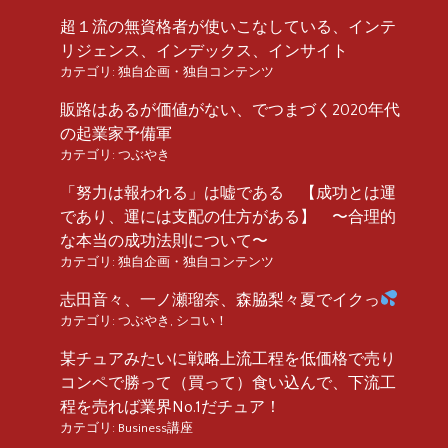
超１流の無資格者が使いこなしている、インテ
リジェンス、インデックス、インサイト
カテゴリ:
独自企画・独自コンテンツ
販路はあるが価値がない、でつまづく2020年代
の起業家予備軍
カテゴリ:
つぶやき
「努力は報われる」は嘘である 【成功とは運
であり、運には支配の仕方がある】 〜合理的
な本当の成功法則について〜
カテゴリ:
独自企画・独自コンテンツ
志田音々、一ノ瀬瑠奈、森脇梨々夏でイクっ
カテゴリ:
つぶやき
,
シコい！
某チュアみたいに戦略上流工程を低価格で売り
コンペで勝って（買って）食い込んで、下流工
程を売れば業界No.1だチュア！
カテゴリ:
Business講座