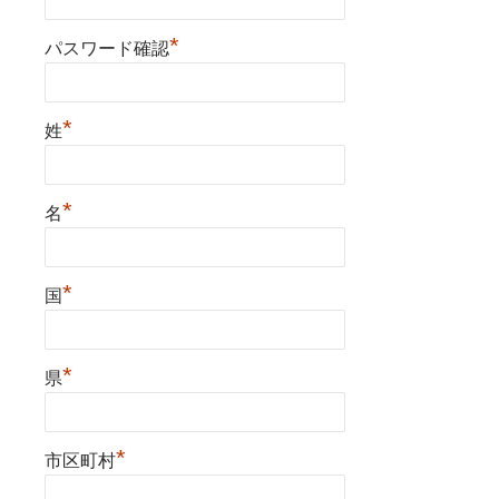
*
パスワード確認
*
姓
*
名
*
国
*
県
*
市区町村