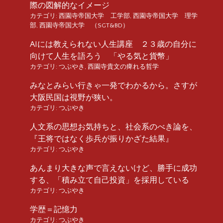
際の図解的なイメージ
カテゴリ:
西園寺帝国大学 工学部
,
西園寺帝国大学 理学
部
,
西園寺帝国大学 （SGT&BD）
AIには教えられない人生講座 ２３歳の自分に
向けて人生を語ろう 「やる気と貨幣」
カテゴリ:
つぶやき
,
西園寺貴文の痺れる哲学
みなとみらい行きゃ一発でわかるから。さすが
大阪民国は視野が狭い。
カテゴリ:
つぶやき
人文系の思想お気持ちと、社会系のべき論を、
『王将ではなく歩兵が振りかざた結果』
カテゴリ:
つぶやき
あんまり大きな声で言えないけど、勝手に成功
する、「積み立て自己投資」を採用している
カテゴリ:
つぶやき
学歴＝記憶力
カテゴリ:
つぶやき