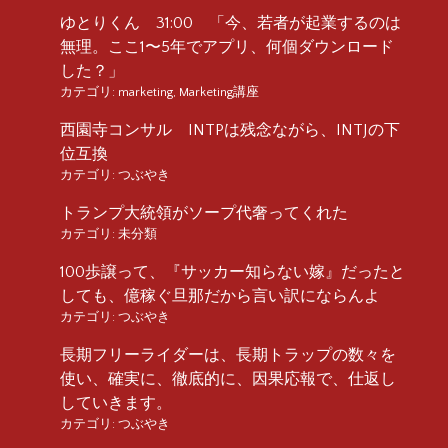
ゆとりくん 31:00 「今、若者が起業するのは
無理。ここ1〜5年でアプリ、何個ダウンロード
した？」
カテゴリ:
marketing
,
Marketing講座
西園寺コンサル INTPは残念ながら、INTJの下
位互換
カテゴリ:
つぶやき
トランプ大統領がソープ代奢ってくれた
カテゴリ:
未分類
100歩譲って、『サッカー知らない嫁』だったと
しても、億稼ぐ旦那だから言い訳にならんよ
カテゴリ:
つぶやき
長期フリーライダーは、長期トラップの数々を
使い、確実に、徹底的に、因果応報で、仕返し
していきます。
カテゴリ:
つぶやき