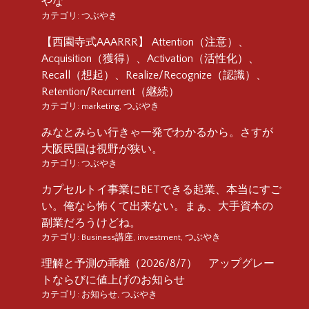
やな
カテゴリ:
つぶやき
【西園寺式AAARRR】 Attention（注意）、
Acquisition（獲得）、Activation（活性化）、
Recall（想起）、Realize/Recognize（認識）、
Retention/Recurrent（継続）
カテゴリ:
marketing
,
つぶやき
みなとみらい行きゃ一発でわかるから。さすが
大阪民国は視野が狭い。
カテゴリ:
つぶやき
カプセルトイ事業にBETできる起業、本当にすご
い。俺なら怖くて出来ない。まぁ、大手資本の
副業だろうけどね。
カテゴリ:
Business講座
,
investment
,
つぶやき
理解と予測の乖離（2026/8/7） アップグレー
トならびに値上げのお知らせ
カテゴリ:
お知らせ
,
つぶやき