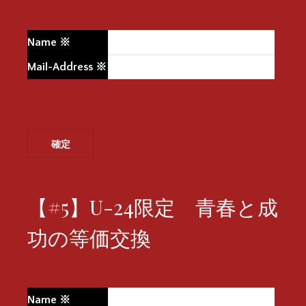
Name
※
Mail-Address
※
【#5】U-24限定 青春と成
功の等価交換
Name
※