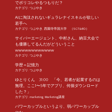
でポリコレやるつもりだ？
カテゴリ:
つぶやき
AIに淘汰されないギュラレナイスキルが欲しい
若手へ
カテゴリ:
つぶやき
,
西園寺帝国大学 （SGT&BD）
サイバーエージェント、中村さん、納豆大会で
も優勝してるんだがどういうこと
wwwwwwwwwwww
カテゴリ:
つぶやき
学歴＝記憶力
カテゴリ:
つぶやき
ゆとりくん 31:00 「今、若者が起業するのは
無理。ここ1〜5年でアプリ、何個ダウンロード
した？」
カテゴリ:
marketing
,
Marketing講座
パワーカップルというより、弱パワーカップル