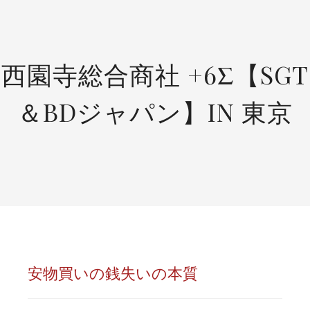
SKIP
TO
CONTENT
西園寺総合商社 +6Σ【SGT
＆BDジャパン】IN 東京
安物買いの銭失いの本質