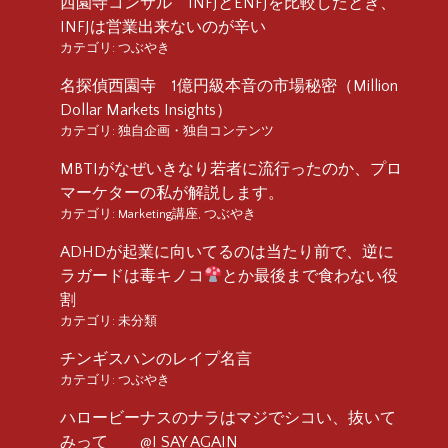
西園寺コンサル INFJとENFJを比較したとき、
INFJは営業出来ないのが辛い
カテゴリ:
つぶやき
名探偵西園寺 1億円級本音の市場秘密（Million
Dollar Markets Insights）
カテゴリ:
独自企画・独自コンテンツ
MBTIがなぜいきなり若者に流行ったのか、プロ
マーケターの私が解説します。
カテゴリ:
Marketing講座
,
つぶやき
ADHDが起業に向いてるのは当たり前で、逆に
ラガードは毒キノコ
とか最後まで食わない役
割
カテゴリ:
未分類
チンギスハンのレイプ名言
カテゴリ:
つぶやき
ハロービーナスのナラはマジでシコい、抜いて
みって @I SAY AGAIN