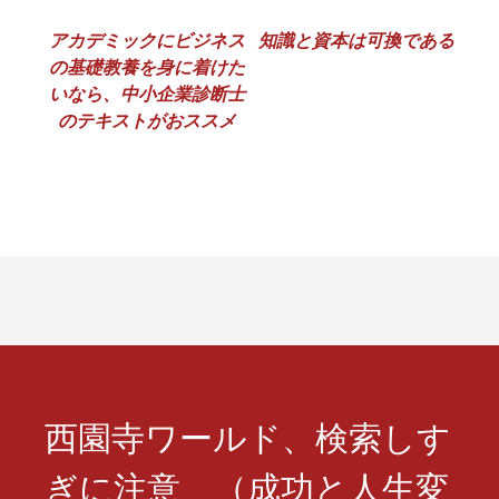
投
アカデミックにビジネス
知識と資本は可換である
の基礎教養を身に着けた
稿
いなら、中小企業診断士
ナ
のテキストがおススメ
ビ
ゲ
ー
シ
ョ
ン
西園寺ワールド、検索しす
ぎに注意 （成功と人生変