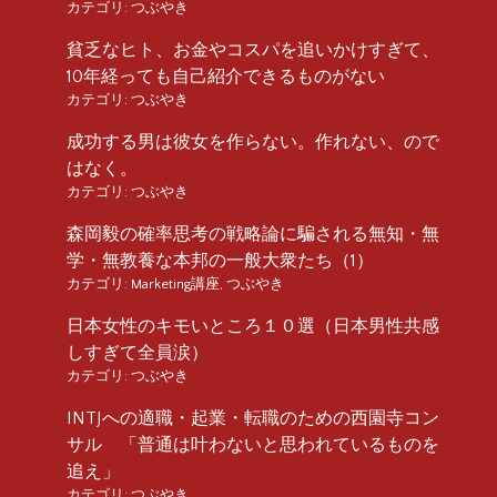
カテゴリ:
つぶやき
貧乏なヒト、お金やコスパを追いかけすぎて、
10年経っても自己紹介できるものがない
カテゴリ:
つぶやき
成功する男は彼女を作らない。作れない、ので
はなく。
カテゴリ:
つぶやき
森岡毅の確率思考の戦略論に騙される無知・無
学・無教養な本邦の一般大衆たち（1）
カテゴリ:
Marketing講座
,
つぶやき
日本女性のキモいところ１０選（日本男性共感
しすぎて全員涙）
カテゴリ:
つぶやき
INTJへの適職・起業・転職のための西園寺コン
サル 「普通は叶わないと思われているものを
追え」
カテゴリ:
つぶやき