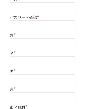
*
パスワード確認
*
姓
*
名
*
国
*
県
*
市区町村