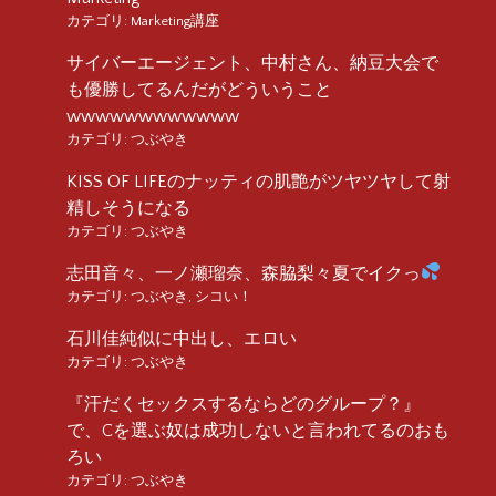
カテゴリ:
Marketing講座
サイバーエージェント、中村さん、納豆大会で
も優勝してるんだがどういうこと
wwwwwwwwwwww
カテゴリ:
つぶやき
KISS OF LIFEのナッティの肌艶がツヤツヤして射
精しそうになる
カテゴリ:
つぶやき
志田音々、一ノ瀬瑠奈、森脇梨々夏でイクっ
カテゴリ:
つぶやき
,
シコい！
石川佳純似に中出し、エロい
カテゴリ:
つぶやき
『汗だくセックスするならどのグループ？』
で、Cを選ぶ奴は成功しないと言われてるのおも
ろい
カテゴリ:
つぶやき