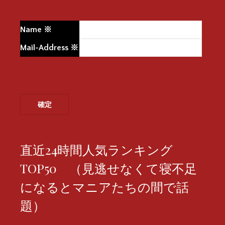
Name
※
Mail-Address
※
直近24時間人気ランキング
TOP50 （見逃せなくて寝不足
になるとマニアたちの間で話
題）