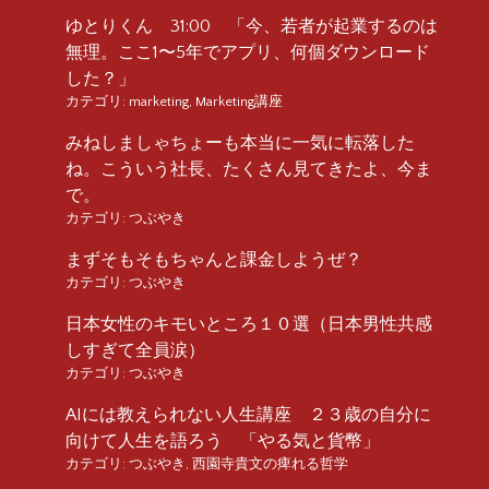
ゆとりくん 31:00 「今、若者が起業するのは
無理。ここ1〜5年でアプリ、何個ダウンロード
した？」
カテゴリ:
marketing
,
Marketing講座
みねしましゃちょーも本当に一気に転落した
ね。こういう社長、たくさん見てきたよ、今ま
で。
カテゴリ:
つぶやき
まずそもそもちゃんと課金しようぜ？
カテゴリ:
つぶやき
日本女性のキモいところ１０選（日本男性共感
しすぎて全員涙）
カテゴリ:
つぶやき
AIには教えられない人生講座 ２３歳の自分に
向けて人生を語ろう 「やる気と貨幣」
カテゴリ:
つぶやき
,
西園寺貴文の痺れる哲学