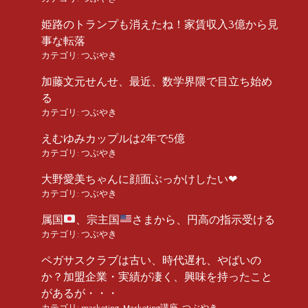
姫路のトランプも消えたね！家賃収入3億から見
事な転落
カテゴリ:
つぶやき
加藤文元せんせ、最近、数学界隈で目立ち始め
る
カテゴリ:
つぶやき
えむゆみカップルは2年で5億
カテゴリ:
つぶやき
大野愛美ちゃんに顔面ぶっかけしたい❤︎
カテゴリ:
つぶやき
属国
、宗主国
さまから、円高の指示受ける
カテゴリ:
つぶやき
ペガサスクラブは古い、時代遅れ、やばいの
か？加盟企業・実績が凄く、興味を持ったこと
があるが・・・
カテゴリ:
marketing
,
Marketing講座
,
つぶやき