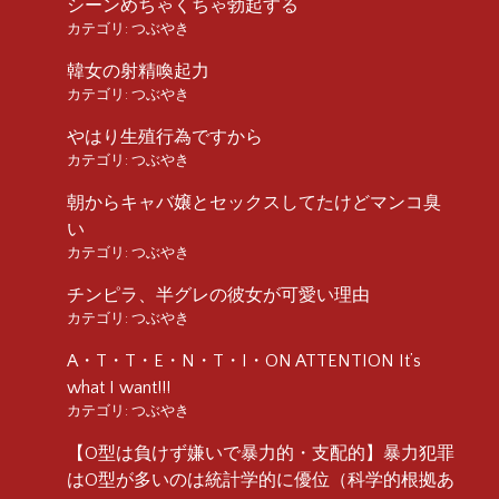
シーンめちゃくちゃ勃起する
カテゴリ:
つぶやき
韓女の射精喚起力
カテゴリ:
つぶやき
やはり生殖行為ですから
カテゴリ:
つぶやき
朝からキャバ嬢とセックスしてたけどマンコ臭
い
カテゴリ:
つぶやき
チンピラ、半グレの彼女が可愛い理由
カテゴリ:
つぶやき
A・T・T・E・N・T・I・ON ATTENTION It’s
what I want!!!
カテゴリ:
つぶやき
【O型は負けず嫌いで暴力的・支配的】暴力犯罪
はO型が多いのは統計学的に優位（科学的根拠あ