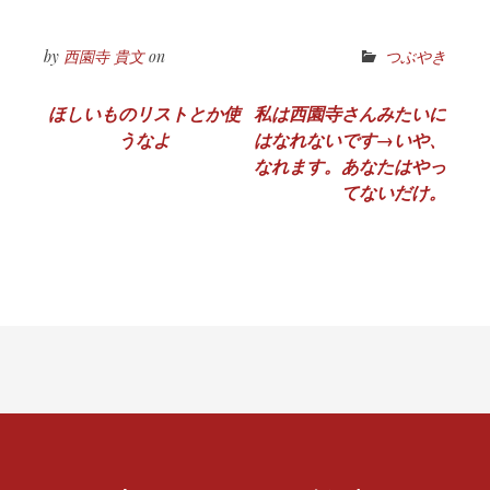
by
西園寺 貴文
on
つぶやき
投
ほしいものリストとか使
私は西園寺さんみたいに
うなよ
はなれないです→いや、
稿
なれます。あなたはやっ
ナ
てないだけ。
ビ
ゲ
ー
シ
ョ
ン