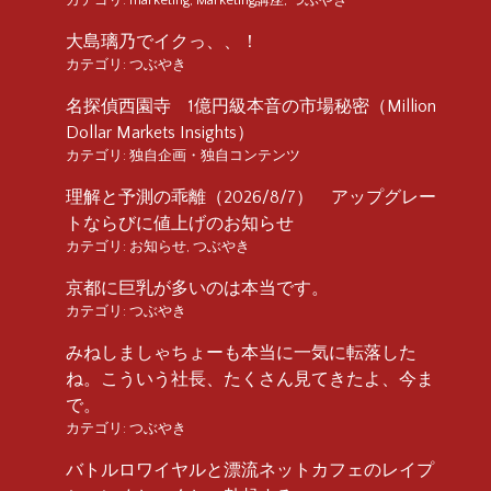
大島璃乃でイクっ、、！
カテゴリ:
つぶやき
名探偵西園寺 1億円級本音の市場秘密（Million
Dollar Markets Insights）
カテゴリ:
独自企画・独自コンテンツ
理解と予測の乖離（2026/8/7） アップグレー
トならびに値上げのお知らせ
カテゴリ:
お知らせ
,
つぶやき
京都に巨乳が多いのは本当です。
カテゴリ:
つぶやき
みねしましゃちょーも本当に一気に転落した
ね。こういう社長、たくさん見てきたよ、今ま
で。
カテゴリ:
つぶやき
バトルロワイヤルと漂流ネットカフェのレイプ