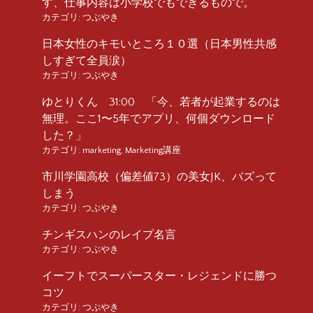
す、仕事内容は小学校でもできるもので。
カテゴリ:
つぶやき
日本女性のキモいところ１０選（日本男性共感
しすぎて全員涙）
カテゴリ:
つぶやき
ゆとりくん 31:00 「今、若者が起業するのは
無理。ここ1〜5年でアプリ、何個ダウンロード
した？」
カテゴリ:
marketing
,
Marketing講座
市川学園高校（偏差値73）の美女JK、バズって
しまう
カテゴリ:
つぶやき
チンギスハンのレイプ名言
カテゴリ:
つぶやき
イーフトでスーパースター・レジェンドに勝つ
コツ
カテゴリ:
つぶやき