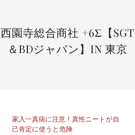
SKIP
TO
CONTENT
西園寺総合商社 +6Σ【SGT
＆BDジャパン】IN 東京
家入一真病に注意！真性ニートが自
己肯定に使うと危険