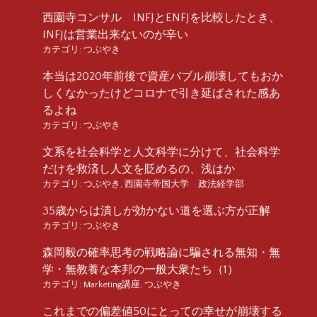
西園寺コンサル INFJとENFJを比較したとき、
INFJは営業出来ないのが辛い
カテゴリ:
つぶやき
本当は2020年前後で資産バブル崩壊してもおか
しくなかったけどコロナで引き延ばされた感あ
るよね
カテゴリ:
つぶやき
文系を社会科学と人文科学に分けて、社会科学
だけを救済し人文を貶めるの、浅はか
カテゴリ:
つぶやき
,
西園寺帝国大学 政法経学部
35歳からは潰しが効かない道を選ぶ方が正解
カテゴリ:
つぶやき
森岡毅の確率思考の戦略論に騙される無知・無
学・無教養な本邦の一般大衆たち（1）
カテゴリ:
Marketing講座
,
つぶやき
これまでの偏差値50にとっての幸せが崩壊する