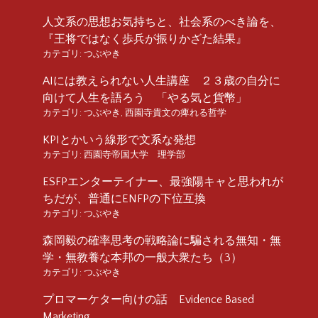
人文系の思想お気持ちと、社会系のべき論を、
『王将ではなく歩兵が振りかざた結果』
カテゴリ:
つぶやき
AIには教えられない人生講座 ２３歳の自分に
向けて人生を語ろう 「やる気と貨幣」
カテゴリ:
つぶやき
,
西園寺貴文の痺れる哲学
KPIとかいう線形で文系な発想
カテゴリ:
西園寺帝国大学 理学部
ESFPエンターテイナー、最強陽キャと思われが
ちだが、普通にENFPの下位互換
カテゴリ:
つぶやき
森岡毅の確率思考の戦略論に騙される無知・無
学・無教養な本邦の一般大衆たち（3）
カテゴリ:
つぶやき
プロマーケター向けの話 Evidence Based
Marketing