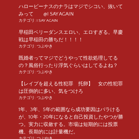
ハロービーナスのナラはマジでシコい、抜いて
みって @I SAY AGAIN
カテゴリ:
I SAY AGAIN
早稲田ベリーダンスエロい、エロすぎる。早慶
戦は早稲田の勝ちだ！！！！
カテゴリ:
つぶやき
既婚者ってマジでどうやって性欲処理してる
の？風俗行ったり浮気ぐらいはしてるよね？
カテゴリ:
つぶやき
【レイプを超える性犯罪 托卵】 女の性犯罪
は圧倒的に多い、気をつけろ
カテゴリ:
つぶやき
1年、3年、5年の範囲なら成功要因はバラける
が、10年・20年になると自己投資したやつが勝
つ。実力に収斂する。市場は短期的には投票
機、長期的には計量機だ。
カテゴリ:
つぶやき