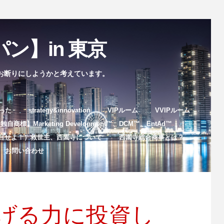
ン】in 東京
お断りにしようかと考えています。
まった
strategy&innovation
VIPルーム
VVIPルーム
自商標】Marketing Development™️、DCM™️、EntAd™️
目せよ！）救世主、西園寺について
西園寺総合商事とは？
お問い合わせ
稼げる力に投資し