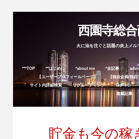
西園寺総合商
火に油を注ぐと話題の炎上メル
***TOP
**はじめに
*about me
*全記事
adve
【ユーザープロフィールページ】
【独自企画/独自
サイト内詳細検索
リクルーティング
ログイン
連載記事
貯金も今の稼