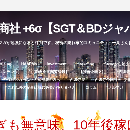
社 +6σ【SGT＆BDジャパ
マガが勉強になると評判です。秘密の隠れ家的コミュニティ。一見さん
コ
rtising
HAARMs
investment
marketing
Steveから始
ン
コンテンツ】
【独自企画閲覧登録】
【独自企画２】
【西園寺独
テ
年収3000万円以上の富裕層の方へ
西園寺展
西園寺帝国計画（刮
ン
＃これ以外の記事は読む必要がありません
コラム
*メルマガ
ツ
へ
ス
キ
ぎも無意味、10年後
ッ