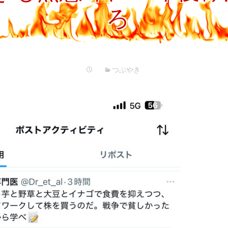
プ
ろ
つぶやき