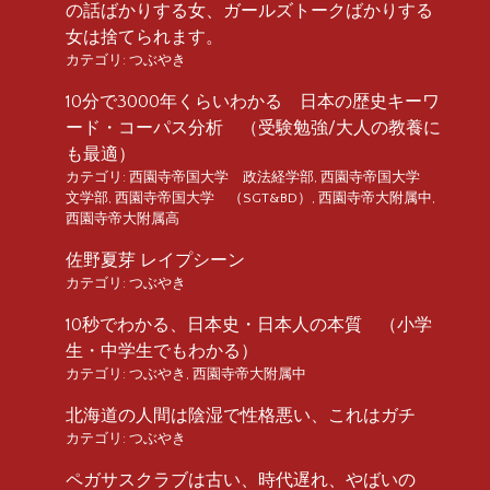
の話ばかりする女、ガールズトークばかりする
女は捨てられます。
カテゴリ:
つぶやき
10分で3000年くらいわかる 日本の歴史キーワ
ード・コーパス分析 （受験勉強/大人の教養に
も最適）
カテゴリ:
西園寺帝国大学 政法経学部
,
西園寺帝国大学
文学部
,
西園寺帝国大学 （SGT&BD）
,
西園寺帝大附属中
,
西園寺帝大附属高
佐野夏芽 レイプシーン
カテゴリ:
つぶやき
10秒でわかる、日本史・日本人の本質 （小学
生・中学生でもわかる）
カテゴリ:
つぶやき
,
西園寺帝大附属中
北海道の人間は陰湿で性格悪い、これはガチ
カテゴリ:
つぶやき
ペガサスクラブは古い、時代遅れ、やばいの