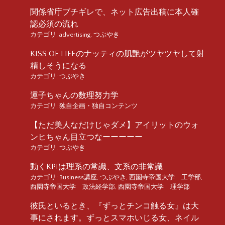
関係省庁ブチギレで、ネット広告出稿に本人確
認必須の流れ
カテゴリ:
advertising
,
つぶやき
KISS OF LIFEのナッティの肌艶がツヤツヤして射
精しそうになる
カテゴリ:
つぶやき
運子ちゃんの数理努力学
カテゴリ:
独自企画・独自コンテンツ
【ただ美人なだけじゃダメ】アイリットのウォ
ンヒちゃん目立つなーーーーー
カテゴリ:
つぶやき
動くKPIは理系の常識、文系の非常識
カテゴリ:
Business講座
,
つぶやき
,
西園寺帝国大学 工学部
,
西園寺帝国大学 政法経学部
,
西園寺帝国大学 理学部
彼氏といるとき、『ずっとチンコ触る女』は大
事にされます。ずっとスマホいじる女、ネイル