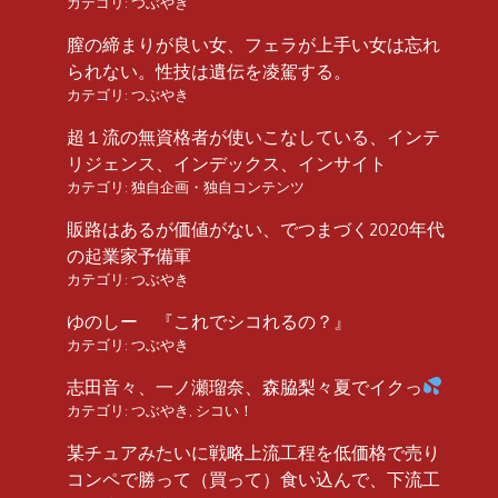
カテゴリ:
つぶやき
膣の締まりが良い女、フェラが上手い女は忘れ
られない。性技は遺伝を凌駕する。
カテゴリ:
つぶやき
超１流の無資格者が使いこなしている、インテ
リジェンス、インデックス、インサイト
カテゴリ:
独自企画・独自コンテンツ
販路はあるが価値がない、でつまづく2020年代
の起業家予備軍
カテゴリ:
つぶやき
ゆのしー 『これでシコれるの？』
カテゴリ:
つぶやき
志田音々、一ノ瀬瑠奈、森脇梨々夏でイクっ
カテゴリ:
つぶやき
,
シコい！
某チュアみたいに戦略上流工程を低価格で売り
コンペで勝って（買って）食い込んで、下流工