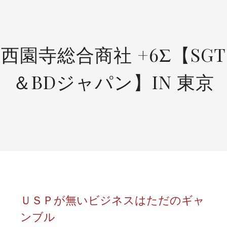
SKIP
TO
CONTENT
西園寺総合商社 +6Σ【SGT
＆BDジャパン】IN 東京
ＵＳＰが無いビジネスはただのギャ
ンブル