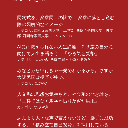
同次式を、変数同士の比で、1変数に落とし込む
際の図解的なイメージ
カテゴリ:
西園寺帝国大学 工学部
,
西園寺帝国大学 理学
部
,
西園寺帝国大学 （SGT&BD）
AIには教えられない人生講座 ２３歳の自分に
向けて人生を語ろう 「やる気と貨幣」
カテゴリ:
つぶやき
,
西園寺貴文の痺れる哲学
みなとみらい行きゃ一発でわかるから。さすが
大阪民国は視野が狭い。
カテゴリ:
つぶやき
人文系の思想お気持ちと、社会系のべき論を、
『王将ではなく歩兵が振りかざた結果』
カテゴリ:
つぶやき
あんまり大きな声で言えないけど、勝手に成功
する、「積み立て自己投資」を採用している