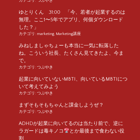
カテゴリ:
つぶやき
ゆとりくん 31:00 「今、若者が起業するのは
無理。ここ1〜5年でアプリ、何個ダウンロード
した？」
カテゴリ:
marketing
,
Marketing講座
みねしましゃちょーも本当に一気に転落した
ね。こういう社長、たくさん見てきたよ、今ま
で。
カテゴリ:
つぶやき
起業に向いていないMBTI、向いているMBTIにつ
いて考えてみよう
カテゴリ:
つぶやき
まずそもそもちゃんと課金しようぜ？
カテゴリ:
つぶやき
ADHDが起業に向いてるのは当たり前で、逆に
ラガードは毒キノコ
とか最後まで食わない役
割