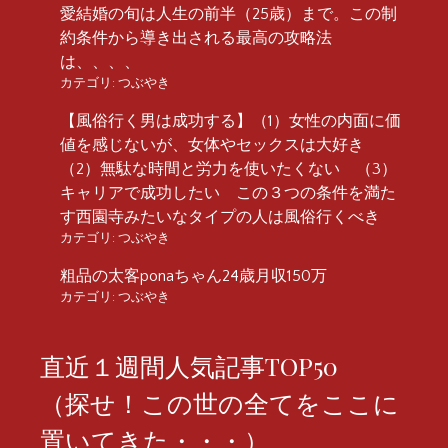
愛結婚の旬は人生の前半（25歳）まで。この制
約条件から導き出される最高の攻略法
は、、、、
カテゴリ:
つぶやき
【風俗行く男は成功する】（1）女性の内面に価
値を感じないが、女体やセックスは大好き
（2）無駄な時間と労力を使いたくない （3）
キャリアで成功したい この３つの条件を満た
す西園寺みたいなタイプの人は風俗行くべき
カテゴリ:
つぶやき
粗品の太客ponaちゃん24歳月収150万
カテゴリ:
つぶやき
直近１週間人気記事TOP50
（探せ！この世の全てをここに
置いてきた・・・）