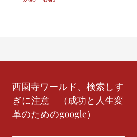
ナ
ビ
ゲ
ー
シ
ョ
ン
西園寺ワールド、検索しす
ぎに注意 （成功と人生変
革のためのgoogle）