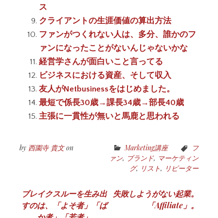
ス
クライアントの生涯価値の算出方法
ファンがつくれない人は、多分、誰かのフ
ァンになったことがないんじゃないかな
経営学さんが面白いこと言ってる
ビジネスにおける資産、そして収入
友人がNetbusinessをはじめました。
最短で係長30歳→課長34歳→部長40歳
主張に一貫性が無いと馬鹿と思われる
by
西園寺 貴文
on
Marketing講座
フ
ァン
,
ブランド
,
マーケティン
グ
,
リスト
,
リピーター
投
ブレイクスルーを生み出
失敗しようがない起業。
すのは、「よそ者」「ば
「Affiliate」。
稿
か者」「若者」