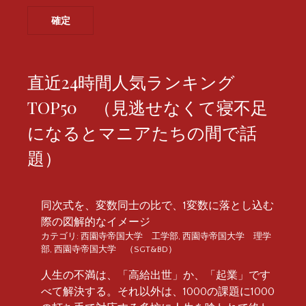
直近24時間人気ランキング
TOP50 （見逃せなくて寝不足
になるとマニアたちの間で話
題）
同次式を、変数同士の比で、1変数に落とし込む
際の図解的なイメージ
カテゴリ:
西園寺帝国大学 工学部
,
西園寺帝国大学 理学
部
,
西園寺帝国大学 （SGT&BD）
人生の不満は、「高給出世」か、「起業」です
べて解決する。それ以外は、1000の課題に1000