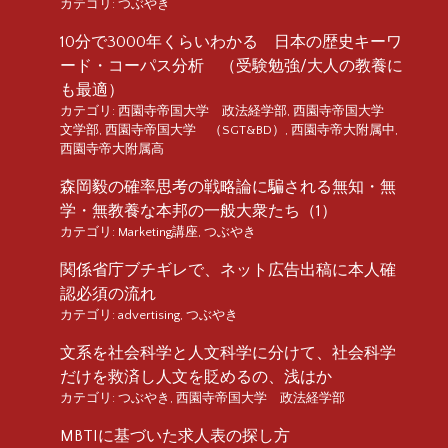
カテゴリ:
つぶやき
10分で3000年くらいわかる 日本の歴史キーワ
ード・コーパス分析 （受験勉強/大人の教養に
も最適）
カテゴリ:
西園寺帝国大学 政法経学部
,
西園寺帝国大学
文学部
,
西園寺帝国大学 （SGT&BD）
,
西園寺帝大附属中
,
西園寺帝大附属高
森岡毅の確率思考の戦略論に騙される無知・無
学・無教養な本邦の一般大衆たち（1）
カテゴリ:
Marketing講座
,
つぶやき
関係省庁ブチギレで、ネット広告出稿に本人確
認必須の流れ
カテゴリ:
advertising
,
つぶやき
文系を社会科学と人文科学に分けて、社会科学
だけを救済し人文を貶めるの、浅はか
カテゴリ:
つぶやき
,
西園寺帝国大学 政法経学部
MBTIに基づいた求人表の探し方