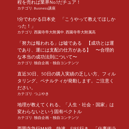
程を売れば業界No.1だチュア！
カテゴリ:
Business講座
1分でわかる日本史 「こうやって教えてほしか
った！」
カテゴリ:
西園寺帝大附属中
,
西園寺帝大附属高
「努力は報われる」は嘘である 【成功とは運
であり、運には支配の仕方がある】 〜合理的
な本当の成功法則について〜
カテゴリ:
独自企画・独自コンテンツ
直近30日、50日の購入実績の乏しい方、フィル
タリング、ペナルティが発動します。ご注意く
ださい。
カテゴリ:
つぶやき
地理が教えてくれる、「人生・社会・国家」は
変わらないという固有ベクトル
カテゴリ:
独自企画・独自コンテンツ
西園寺急行MA線 快速 FIRE行き 「仕事術ラ