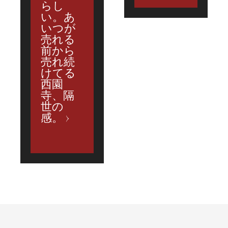
らし
い。あ
いつが
売れる
前から
売れ続
けてる
西園
寺、隔
世の
感。