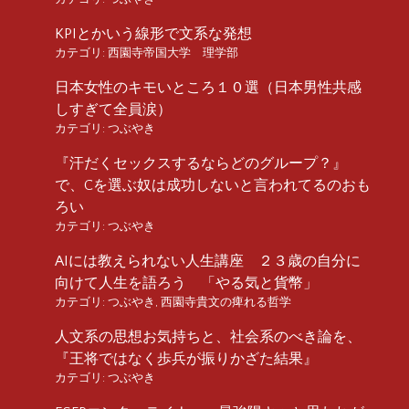
KPIとかいう線形で文系な発想
カテゴリ:
西園寺帝国大学 理学部
日本女性のキモいところ１０選（日本男性共感
しすぎて全員涙）
カテゴリ:
つぶやき
『汗だくセックスするならどのグループ？』
で、Cを選ぶ奴は成功しないと言われてるのおも
ろい
カテゴリ:
つぶやき
AIには教えられない人生講座 ２３歳の自分に
向けて人生を語ろう 「やる気と貨幣」
カテゴリ:
つぶやき
,
西園寺貴文の痺れる哲学
人文系の思想お気持ちと、社会系のべき論を、
『王将ではなく歩兵が振りかざた結果』
カテゴリ:
つぶやき