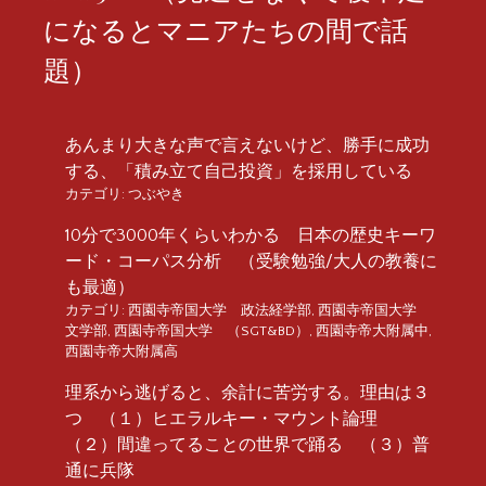
になるとマニアたちの間で話
題）
あんまり大きな声で言えないけど、勝手に成功
する、「積み立て自己投資」を採用している
カテゴリ:
つぶやき
10分で3000年くらいわかる 日本の歴史キーワ
ード・コーパス分析 （受験勉強/大人の教養に
も最適）
カテゴリ:
西園寺帝国大学 政法経学部
,
西園寺帝国大学
文学部
,
西園寺帝国大学 （SGT&BD）
,
西園寺帝大附属中
,
西園寺帝大附属高
理系から逃げると、余計に苦労する。理由は３
つ （１）ヒエラルキー・マウント論理
（２）間違ってることの世界で踊る （３）普
通に兵隊