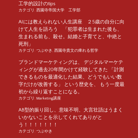
工学的設計のtips
カテゴリ:
西園寺帝国大学 工学部
AIには教えられない人生講座 ２5歳の自分に向
けて人生を語ろう 「犯罪者は生まれた後も、
生まれる前も、殺せ。結婚と子育てと、中絶と
死刑」
カテゴリ:
つぶやき
,
西園寺貴文の痺れる哲学
ブランドマーケティングは、 デジタルマーケテ
ィングが過去20年間かけて経験してきた 「計測
できるものを最適化した結果、どうでもいい数
字だけが改善する」 という歴史を、 もう一度最
初から繰り返すことになる。
カテゴリ:
Marketing講座
AB型的振り回し、意味不明、大言壮語はうまく
いかないことを示してくれてありがと
う！！！！！！！
カテゴリ:
つぶやき