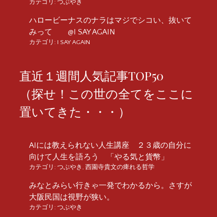
カテゴリ:
つぶやき
ハロービーナスのナラはマジでシコい、抜いて
みって @I SAY AGAIN
カテゴリ:
I SAY AGAIN
直近１週間人気記事TOP50
（探せ！この世の全てをここに
置いてきた・・・）
AIには教えられない人生講座 ２３歳の自分に
向けて人生を語ろう 「やる気と貨幣」
カテゴリ:
つぶやき
,
西園寺貴文の痺れる哲学
みなとみらい行きゃ一発でわかるから。さすが
大阪民国は視野が狭い。
カテゴリ:
つぶやき