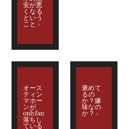
安が悪
くなる
という
こと
オース
褒めて
ティン
るの
マホー
か？嫌
ンが
味なの
onlyfan
か？
落ちし
ている