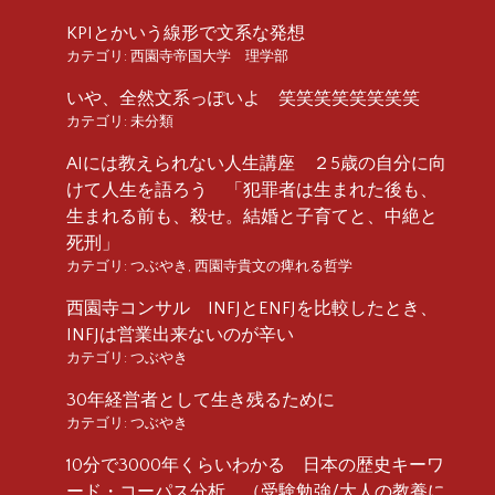
KPIとかいう線形で文系な発想
カテゴリ:
西園寺帝国大学 理学部
いや、全然文系っぽいよ 笑笑笑笑笑笑笑笑
カテゴリ:
未分類
AIには教えられない人生講座 ２5歳の自分に向
けて人生を語ろう 「犯罪者は生まれた後も、
生まれる前も、殺せ。結婚と子育てと、中絶と
死刑」
カテゴリ:
つぶやき
,
西園寺貴文の痺れる哲学
西園寺コンサル INFJとENFJを比較したとき、
INFJは営業出来ないのが辛い
カテゴリ:
つぶやき
30年経営者として生き残るために
カテゴリ:
つぶやき
10分で3000年くらいわかる 日本の歴史キーワ
ード・コーパス分析 （受験勉強/大人の教養に