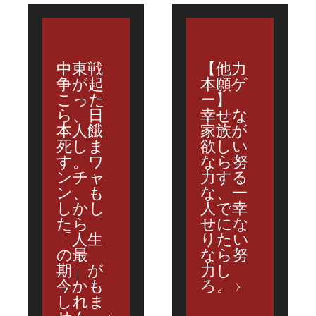
中東戦
【他力
争が起
本願ゲ
こった
ー】
ら、日
幸せな
本人餓
家族が
死しま
欲しい
す。ワ
なら努
ンチャ
力する
ン、も
な、一
しかし
人で幸
たら
せにな
「人生
りたい
の最
なら努
期」が
力し
今かも
ろ。
しれま