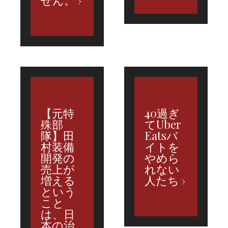
せん。
【元特
40過ぎ
殊部
てUber
隊】田
Eatsバ
村装備
イトを
開発の
やめら
売上が
れない
増える
人たち
という
こと
は、日
本の治