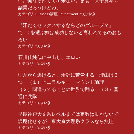
い。俺なら怖くて出来ない。まぁ、大手資本の
副業だろうけどね。
カテゴリ:
Business講座
,
investment
,
つぶやき
『汗だくセックスするならどのグループ？』
で、Cを選ぶ奴は成功しないと言われてるのおも
ろい
カテゴリ:
つぶやき
石川佳純似に中出し、エロい
カテゴリ:
つぶやき
理系から逃げると、余計に苦労する。理由は３
つ （１）ヒエラルキー・マウント論理
（２）間違ってることの世界で踊る （３）普
通に兵隊
カテゴリ:
つぶやき
早慶神戸大文系レベルまでは定数は動かないで
誤魔化せるが、東大京大理系クラスなら無理
カテゴリ:
つぶやき