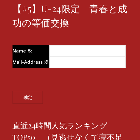
【#5】U-24限定 青春と成
功の等価交換
Name
※
Mail-Address
※
直近24時間人気ランキング
TOP50 （見逃せなくて寝不足