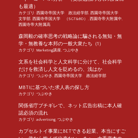
も最適）
カテゴリ:
西園寺帝国大学 政法経学部
,
西園寺帝国大学
文学部
,
西園寺帝国大学 （SGT&BD）
,
西園寺帝大附属中
,
西園寺帝大附属高
森岡毅の確率思考の戦略論に騙される無知・無
学・無教養な本邦の一般大衆たち（1）
カテゴリ:
Marketing講座
,
つぶやき
文系を社会科学と人文科学に分けて、社会科学
だけを救済し人文を貶めるの、浅はか
カテゴリ:
つぶやき
,
西園寺帝国大学 政法経学部
MBTIに基づいた求人表の探し方
カテゴリ:
つぶやき
関係省庁ブチギレで、ネット広告出稿に本人確
認必須の流れ
カテゴリ:
advertising
,
つぶやき
カプセルトイ事業にBETできる起業、本当にすご