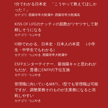
1分でわかる日本史 「こうやって教えてほしか
った！」
カテゴリ:
西園寺帝大附属中
,
西園寺帝大附属高
KISS OF LIFEのナッティの肌艶がツヤツヤして射
精しそうになる
カテゴリ:
つぶやき
10秒でわかる、日本史・日本人の本質 （小学
生・中学生でもわかる）
カテゴリ:
つぶやき
,
西園寺帝大附属中
ESFPエンターテイナー、最強陽キャと思われが
ちだが、普通にENFPの下位互換
カテゴリ:
つぶやき
管理職に向いているMBTI。I型でも管理職は可能
ですが、調整業務そのものが主業務になると消
耗しやすい
カテゴリ:
つぶやき