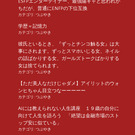
ESFPエンターテイナー、最強陽キャと思われが
ちだが、普通にENFPの下位互換
カテゴリ:
つぶやき
学歴＝記憶力
カテゴリ:
つぶやき
彼氏といるとき、『ずっとチンコ触る女』は大
事にされます。ずっとスマホいじる女、ネイル
の話ばかりする女、ガールズトークばかりする
女は捨てられます。
カテゴリ:
つぶやき
【ただ美人なだけじゃダメ】アイリットのウォ
ンヒちゃん目立つなーーーーー
カテゴリ:
つぶやき
AIには教えられない人生講座 １９歳の自分に
向けて人生を語ろう 「絶望は金融市場のスト
ップ安に似ている」
カテゴリ:
つぶやき