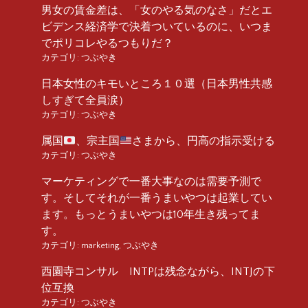
男女の賃金差は、「女のやる気のなさ」だとエ
ビデンス経済学で決着ついているのに、いつま
でポリコレやるつもりだ？
カテゴリ:
つぶやき
日本女性のキモいところ１０選（日本男性共感
しすぎて全員涙）
カテゴリ:
つぶやき
属国
、宗主国
さまから、円高の指示受ける
カテゴリ:
つぶやき
マーケティングで一番大事なのは需要予測で
す。そしてそれが一番うまいやつは起業してい
ます。もっとうまいやつは10年生き残ってま
す。
カテゴリ:
marketing
,
つぶやき
西園寺コンサル INTPは残念ながら、INTJの下
位互換
カテゴリ:
つぶやき