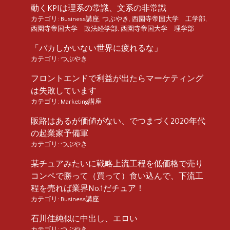
動くKPIは理系の常識、文系の非常識
カテゴリ:
Business講座
,
つぶやき
,
西園寺帝国大学 工学部
,
西園寺帝国大学 政法経学部
,
西園寺帝国大学 理学部
「バカしかいない世界に疲れるな」
カテゴリ:
つぶやき
フロントエンドで利益が出たらマーケティング
は失敗しています
カテゴリ:
Marketing講座
販路はあるが価値がない、でつまづく2020年代
の起業家予備軍
カテゴリ:
つぶやき
某チュアみたいに戦略上流工程を低価格で売り
コンペで勝って（買って）食い込んで、下流工
程を売れば業界No.1だチュア！
カテゴリ:
Business講座
石川佳純似に中出し、エロい
カテゴリ:
つぶやき