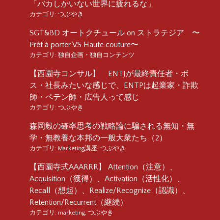
「バカしかいない世界に疲れるな」
カテゴリ:
つぶやき
SGT&BD オートクチュール on ストラテジア 〜
Prêt à porter VS Haute couture〜
カテゴリ:
独自企画・独自コンテンツ
【西園寺コンサル】 ENTJが最終責任者・ボ
ス・社長みたいな感じで、ENTPは起業家・詐欺
師・ペテン師・広告人って感じ
カテゴリ:
つぶやき
森岡毅の確率思考の戦略論に騙される無知・無
学・無教養な本邦の一般大衆たち（2）
カテゴリ:
Marketing講座
,
つぶやき
【西園寺式AAARRR】 Attention（注意）、
Acquisition（獲得）、Activation（活性化）、
Recall（想起）、Realize/Recognize（認識）、
Retention/Recurrent（継続）
カテゴリ:
marketing
,
つぶやき