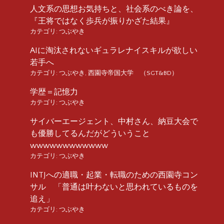
人文系の思想お気持ちと、社会系のべき論を、
『王将ではなく歩兵が振りかざた結果』
カテゴリ:
つぶやき
AIに淘汰されないギュラレナイスキルが欲しい
若手へ
カテゴリ:
つぶやき
,
西園寺帝国大学 （SGT&BD）
学歴＝記憶力
カテゴリ:
つぶやき
サイバーエージェント、中村さん、納豆大会で
も優勝してるんだがどういうこと
wwwwwwwwwwww
カテゴリ:
つぶやき
INTJへの適職・起業・転職のための西園寺コン
サル 「普通は叶わないと思われているものを
追え」
カテゴリ:
つぶやき