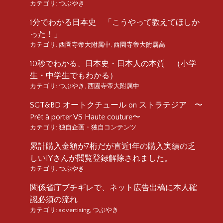
カテゴリ:
つぶやき
1分でわかる日本史 「こうやって教えてほしか
った！」
カテゴリ:
西園寺帝大附属中
,
西園寺帝大附属高
10秒でわかる、日本史・日本人の本質 （小学
生・中学生でもわかる）
カテゴリ:
つぶやき
,
西園寺帝大附属中
SGT&BD オートクチュール on ストラテジア 〜
Prêt à porter VS Haute couture〜
カテゴリ:
独自企画・独自コンテンツ
累計購入金額が7桁だが直近1年の購入実績の乏
しいIYさんが閲覧登録解除されました。
カテゴリ:
つぶやき
関係省庁ブチギレで、ネット広告出稿に本人確
認必須の流れ
カテゴリ:
advertising
,
つぶやき