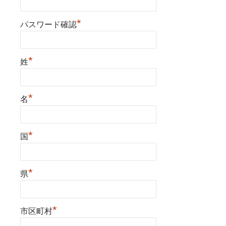
*
パスワード確認
*
姓
*
名
*
国
*
県
*
市区町村