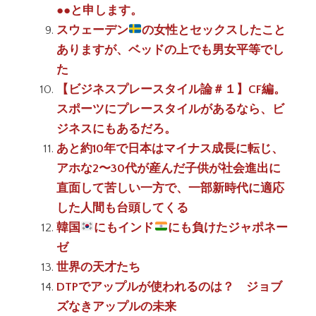
●●と申します。
スウェーデン
の女性とセックスしたこと
ありますが、ベッドの上でも男女平等でし
た
【ビジネスプレースタイル論＃１】CF編。
スポーツにプレースタイルがあるなら、ビ
ジネスにもあるだろ。
あと約10年で日本はマイナス成長に転じ、
アホな2〜30代が産んだ子供が社会進出に
直面して苦しい一方で、一部新時代に適応
した人間も台頭してくる
韓国
にもインド
にも負けたジャポネー
ゼ
世界の天才たち
DTPでアップルが使われるのは？ ジョブ
ズなきアップルの未来