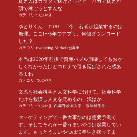
貧乏人はカラダで稼げとっとと バカで貧乏が
頭で稼ごうとすんな
カテゴリ:
つぶやき
ゆとりくん 31:00 「今、若者が起業するのは
無理。ここ1〜5年でアプリ、何個ダウンロード
した？」
カテゴリ:
marketing
,
Marketing講座
本当は2020年前後で資産バブル崩壊してもおか
しくなかったけどコロナで引き延ばされた感あ
るよね
カテゴリ:
つぶやき
文系を社会科学と人文科学に分けて、社会科学
だけを救済し人文を貶めるの、浅はか
カテゴリ:
つぶやき
,
西園寺帝国大学 政法経学部
マーケティングで一番大事なのは需要予測で
す。そしてそれが一番うまいやつは起業してい
ます。もっとうまいやつは10年生き残ってま