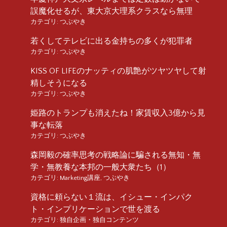
誤魔化せるが、東大京大理系クラスなら無理
カテゴリ:
つぶやき
若くしてテレビに出る金持ちの多くが犯罪者
カテゴリ:
つぶやき
KISS OF LIFEのナッティの肌艶がツヤツヤして射
精しそうになる
カテゴリ:
つぶやき
姫路のトランプも消えたね！家賃収入3億から見
事な転落
カテゴリ:
つぶやき
森岡毅の確率思考の戦略論に騙される無知・無
学・無教養な本邦の一般大衆たち（1）
カテゴリ:
Marketing講座
,
つぶやき
資格に頼らない１流は、イシュー・インパク
ト・インプリケーションで世を渡る
カテゴリ:
独自企画・独自コンテンツ