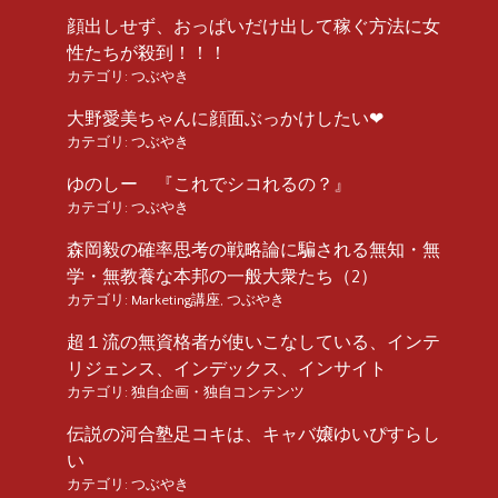
顔出しせず、おっぱいだけ出して稼ぐ方法に女
性たちが殺到！！！
カテゴリ:
つぶやき
大野愛美ちゃんに顔面ぶっかけしたい❤︎
カテゴリ:
つぶやき
ゆのしー 『これでシコれるの？』
カテゴリ:
つぶやき
森岡毅の確率思考の戦略論に騙される無知・無
学・無教養な本邦の一般大衆たち（2）
カテゴリ:
Marketing講座
,
つぶやき
超１流の無資格者が使いこなしている、インテ
リジェンス、インデックス、インサイト
カテゴリ:
独自企画・独自コンテンツ
伝説の河合塾足コキは、キャバ嬢ゆいぴすらし
い
カテゴリ:
つぶやき