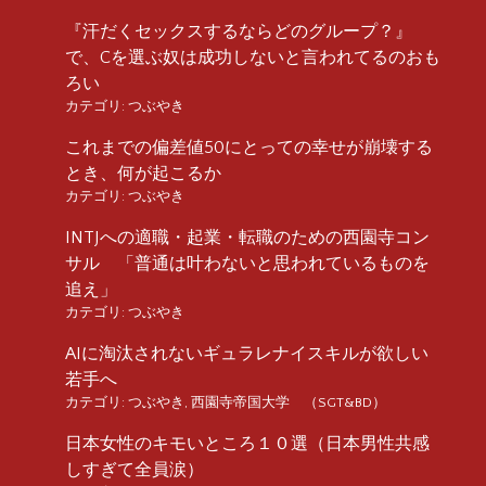
『汗だくセックスするならどのグループ？』
で、Cを選ぶ奴は成功しないと言われてるのおも
ろい
カテゴリ:
つぶやき
これまでの偏差値50にとっての幸せが崩壊する
とき、何が起こるか
カテゴリ:
つぶやき
INTJへの適職・起業・転職のための西園寺コン
サル 「普通は叶わないと思われているものを
追え」
カテゴリ:
つぶやき
AIに淘汰されないギュラレナイスキルが欲しい
若手へ
カテゴリ:
つぶやき
,
西園寺帝国大学 （SGT&BD）
日本女性のキモいところ１０選（日本男性共感
しすぎて全員涙）