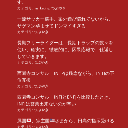
す。
カテゴリ:
marketing
,
つぶやき
一流サッカー選手、案外遊び慣れてないから、
サゲマン孕ませてドンマイすぎる
カテゴリ:
つぶやき
長期フリーライダーは、長期トラップの数々を
使い、確実に、徹底的に、因果応報で、仕返し
していきます。
カテゴリ:
つぶやき
西園寺コンサル INTPは残念ながら、INTJの下
位互換
カテゴリ:
つぶやき
西園寺コンサル INFJとENFJを比較したとき、
INFJは営業出来ないのが辛い
カテゴリ:
つぶやき
属国
、宗主国
さまから、円高の指示受ける
カテゴリ:
つぶやき