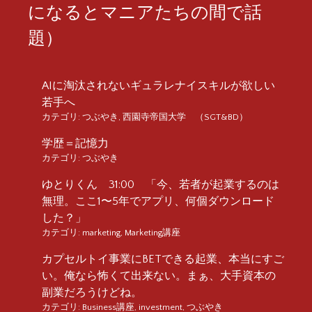
になるとマニアたちの間で話
題）
AIに淘汰されないギュラレナイスキルが欲しい
若手へ
カテゴリ:
つぶやき
,
西園寺帝国大学 （SGT&BD）
学歴＝記憶力
カテゴリ:
つぶやき
ゆとりくん 31:00 「今、若者が起業するのは
無理。ここ1〜5年でアプリ、何個ダウンロード
した？」
カテゴリ:
marketing
,
Marketing講座
カプセルトイ事業にBETできる起業、本当にすご
い。俺なら怖くて出来ない。まぁ、大手資本の
副業だろうけどね。
カテゴリ:
Business講座
,
investment
,
つぶやき