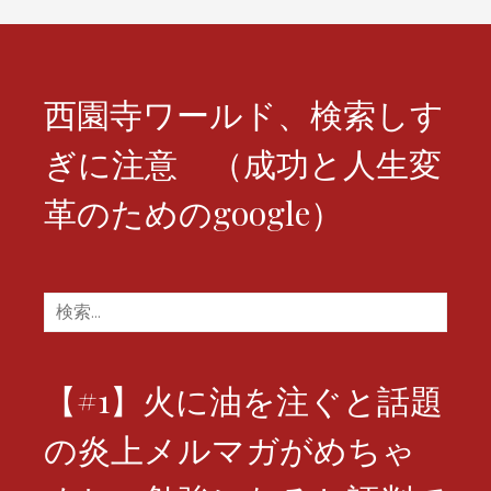
シ
ョ
ン
西園寺ワールド、検索しす
ぎに注意 （成功と人生変
革のためのgoogle）
検
索:
【#1】火に油を注ぐと話題
の炎上メルマガがめちゃ