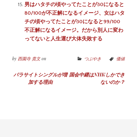
男はハタチの頃やってたことが30になると
80/100が不正解になるイメージ、女はハタ
チの頃やってたことが30になると99/100
不正解になるイメージ。だから別人に変わ
ってないと人生運び大体失敗する
by
西園寺 貴文
on
つぶやき
価値
投
パラサイトシングルが増
国会中継はNHKしかでき
加する理由
ないのか？
稿
ナ
ビ
ゲ
ー