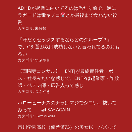
ADHDが起業に向いてるのは当たり前で、逆に
ラガードは毒キノコ
とか最後まで食わない役
割
カテゴリ:
未分類
『汗だくセックスするならどのグループ？』
で、Cを選ぶ奴は成功しないと言われてるのおも
ろい
カテゴリ:
つぶやき
【西園寺コンサル】 ENTJが最終責任者・ボ
ス・社長みたいな感じで、ENTPは起業家・詐欺
師・ペテン師・広告人って感じ
カテゴリ:
つぶやき
ハロービーナスのナラはマジでシコい、抜いて
みって @I SAY AGAIN
カテゴリ:
I SAY AGAIN
市川学園高校（偏差値73）の美女JK、バズって