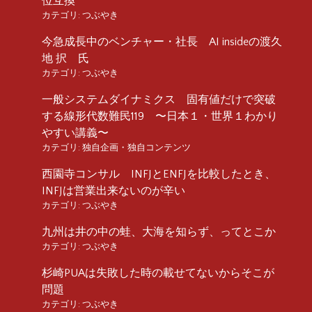
位互換
カテゴリ:
つぶやき
今急成長中のベンチャー・社長 AI insideの渡久
地 択 氏
カテゴリ:
つぶやき
一般システムダイナミクス 固有値だけで突破
する線形代数難民119 〜日本１・世界１わかり
やすい講義〜
カテゴリ:
独自企画・独自コンテンツ
西園寺コンサル INFJとENFJを比較したとき、
INFJは営業出来ないのが辛い
カテゴリ:
つぶやき
九州は井の中の蛙、大海を知らず、ってとこか
カテゴリ:
つぶやき
杉崎PUAは失敗した時の載せてないからそこが
問題
カテゴリ:
つぶやき