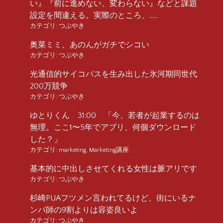
い』『前に進めない、変わらない』などと課題
設定を間違える。実際のところ、……
カテゴリ:
つぶやき
奥菜ミミ、あのんがガチでシコい
カテゴリ:
つぶやき
光通信的サイコパスを生み出した氷河期同世代
200万競争
カテゴリ:
つぶやき
ゆとりくん 31:00 「今、若者が起業するのは
無理。ここ1〜5年でアプリ、何個ダウンロード
した？」
カテゴリ:
marketing
,
Marketing講座
基本的に中出しさせてくれる女性は脈アリです
カテゴリ:
つぶやき
杉崎PUAフツメン言われてるけど、街にいるナ
ンパ師の9割よりは容姿良いよ
カテゴリ:
つぶやき