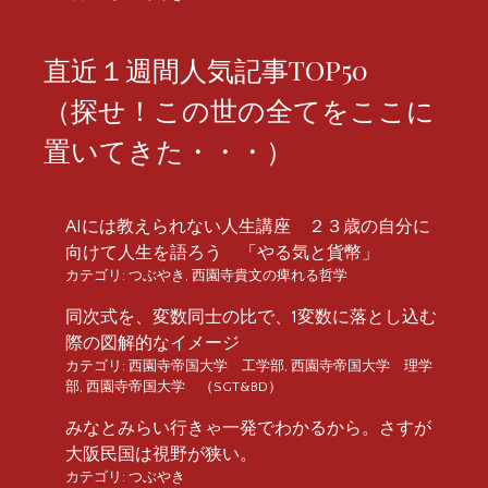
直近１週間人気記事TOP50
（探せ！この世の全てをここに
置いてきた・・・）
AIには教えられない人生講座 ２３歳の自分に
向けて人生を語ろう 「やる気と貨幣」
カテゴリ:
つぶやき
,
西園寺貴文の痺れる哲学
同次式を、変数同士の比で、1変数に落とし込む
際の図解的なイメージ
カテゴリ:
西園寺帝国大学 工学部
,
西園寺帝国大学 理学
部
,
西園寺帝国大学 （SGT&BD）
みなとみらい行きゃ一発でわかるから。さすが
大阪民国は視野が狭い。
カテゴリ:
つぶやき