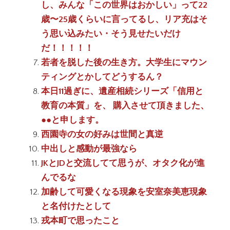
し、みんな「この世界はおかしい」って22
歳〜25歳くらいに言ってるし、リア充はそ
う思い込みたい・そう見せたいだけ
だ！！！！！
若者を脱した後の生き方。大学生にマウン
ティングとかしてどうするん？
本日11過ぎに、遺産相続シリーズ「信用と
教育の本質」を、 購入させて頂きました、
●●と申します。
西園寺の女の好みは世間と真逆
中出しと感動が最強なら
JKとJDと交流してて思うが、オタク化が進
んでるな
加齢して可愛くなる現象を安室奈美恵現象
と名付けたとして
戎本町で思ったこと