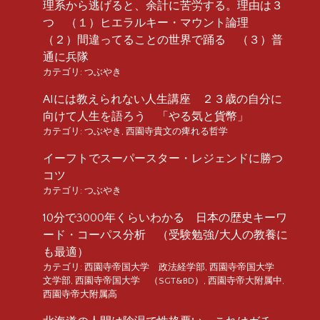
理系から逃げると、余計に苦労する。理由は３
つ （１）ヒエラルキー・マウント論理
（２）間違ってることの世界で踊る （３）普
通に兵隊
カテゴリ:
つぶやき
AIには教えられない人生講座 ２３歳の自分に
向けて人生を語ろう 「やる気と貨幣」
カテゴリ:
つぶやき
,
西園寺貴文の痺れる哲学
イーフトでスーパースター・レジェンドに勝つ
コツ
カテゴリ:
つぶやき
10分で3000年くらいわかる 日本の歴史キーワ
ード・コーパス分析 （受験勉強/大人の教養に
も最適）
カテゴリ:
西園寺帝国大学 政法経学部
,
西園寺帝国大学
文学部
,
西園寺帝国大学 （SGT&BD）
,
西園寺帝大附属中
,
西園寺帝大附属高