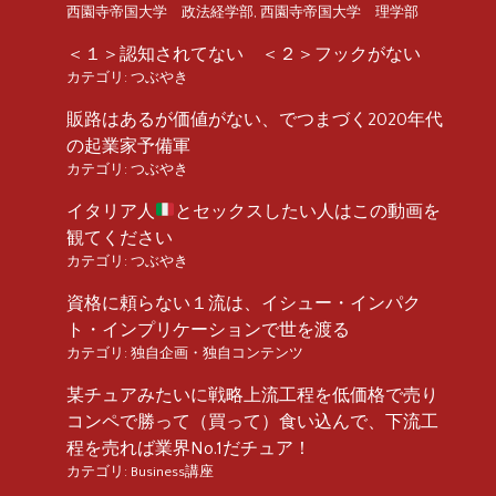
西園寺帝国大学 政法経学部
,
西園寺帝国大学 理学部
＜１＞認知されてない ＜２＞フックがない
カテゴリ:
つぶやき
販路はあるが価値がない、でつまづく2020年代
の起業家予備軍
カテゴリ:
つぶやき
イタリア人
とセックスしたい人はこの動画を
観てください
カテゴリ:
つぶやき
資格に頼らない１流は、イシュー・インパク
ト・インプリケーションで世を渡る
カテゴリ:
独自企画・独自コンテンツ
某チュアみたいに戦略上流工程を低価格で売り
コンペで勝って（買って）食い込んで、下流工
程を売れば業界No.1だチュア！
カテゴリ:
Business講座