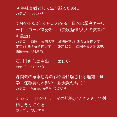
30年経営者として生き残るために
カテゴリ:
つぶやき
10分で3000年くらいわかる 日本の歴史キーワ
ード・コーパス分析 （受験勉強/大人の教養に
も最適）
カテゴリ:
西園寺帝国大学 政法経学部
,
西園寺帝国大学
文学部
,
西園寺帝国大学 （SGT&BD）
,
西園寺帝大附属中
,
西園寺帝大附属高
石川佳純似に中出し、エロい
カテゴリ:
つぶやき
森岡毅の確率思考の戦略論に騙される無知・無
学・無教養な本邦の一般大衆たち（1）
カテゴリ:
Marketing講座
,
つぶやき
KISS OF LIFEのナッティの肌艶がツヤツヤして射
精しそうになる
カテゴリ:
つぶやき