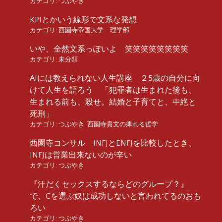
カテゴリ:
つぶやき
KPIとかいう線形で文系な発想
カテゴリ:
西園寺帝国大学 理学部
いや、全然文系っぽいよ 笑笑笑笑笑笑笑笑
カテゴリ:
未分類
AIには教えられない人生講座 ２5歳の自分に向
けて人生を語ろう 「犯罪者は生まれた後も、
生まれる前も、殺せ。結婚と子育てと、中絶と
死刑」
カテゴリ:
つぶやき
,
西園寺貴文の痺れる哲学
西園寺コンサル INFJとENFJを比較したとき、
INFJは営業出来ないのが辛い
カテゴリ:
つぶやき
『汗だくセックスするならどのグループ？』
で、Cを選ぶ奴は成功しないと言われてるのおも
ろい
カテゴリ:
つぶやき