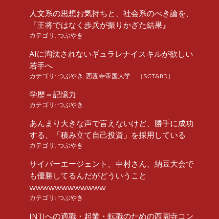
人文系の思想お気持ちと、社会系のべき論を、
『王将ではなく歩兵が振りかざた結果』
カテゴリ:
つぶやき
AIに淘汰されないギュラレナイスキルが欲しい
若手へ
カテゴリ:
つぶやき
,
西園寺帝国大学 （SGT&BD）
学歴＝記憶力
カテゴリ:
つぶやき
あんまり大きな声で言えないけど、勝手に成功
する、「積み立て自己投資」を採用している
カテゴリ:
つぶやき
サイバーエージェント、中村さん、納豆大会で
も優勝してるんだがどういうこと
wwwwwwwwwwww
カテゴリ:
つぶやき
INTJへの適職・起業・転職のための西園寺コン