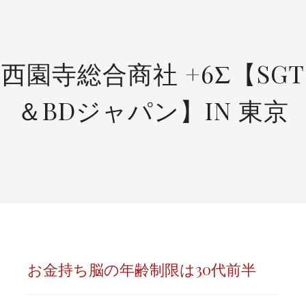
SKIP
TO
CONTENT
西園寺総合商社 +6Σ【SGT
＆BDジャパン】IN 東京
お金持ち脳の年齢制限は30代前半