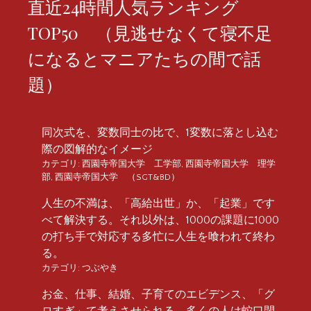
直近24時間人気ランキング
TOP50 （見逃せなくて寝不足
になるとマニアたちの間で話
題）
同次式を、変数同士の比で、1変数に落とし込む
際の図解的なイメージ
カテゴリ:
西園寺帝国大学 工学部
,
西園寺帝国大学 理学
部
,
西園寺帝国大学 （SGT&BD）
人生の不満は、「高給出世」か、「起業」です
べて解決する。それ以外は、1000の課題に1000
の打ち手で対応する多忙に人生を喰われて終わ
る。
カテゴリ:
つぶやき
お金、仕事、結婚、子育てのエビデンス、「グ
ロすぎ」て考えさせられる。多くの人は蛇口閉