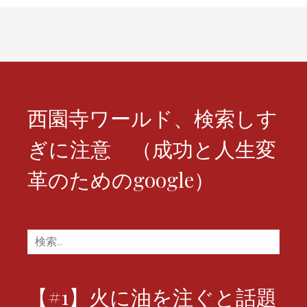
ー
シ
ョ
ン
西園寺ワールド、検索しす
ぎに注意 （成功と人生変
革のためのgoogle）
検
索:
【#1】火に油を注ぐと話題