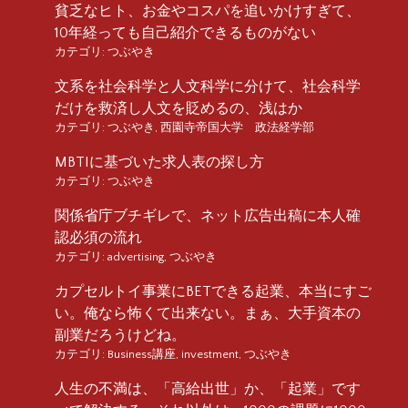
貧乏なヒト、お金やコスパを追いかけすぎて、
10年経っても自己紹介できるものがない
カテゴリ:
つぶやき
文系を社会科学と人文科学に分けて、社会科学
だけを救済し人文を貶めるの、浅はか
カテゴリ:
つぶやき
,
西園寺帝国大学 政法経学部
MBTIに基づいた求人表の探し方
カテゴリ:
つぶやき
関係省庁ブチギレで、ネット広告出稿に本人確
認必須の流れ
カテゴリ:
advertising
,
つぶやき
カプセルトイ事業にBETできる起業、本当にすご
い。俺なら怖くて出来ない。まぁ、大手資本の
副業だろうけどね。
カテゴリ:
Business講座
,
investment
,
つぶやき
人生の不満は、「高給出世」か、「起業」です