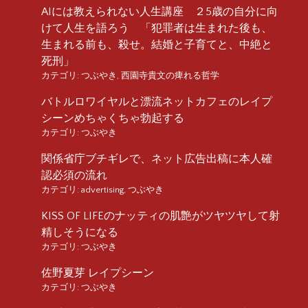
AIには教えられない人生講座 ２5歳の自分に向
けて人生を語ろう 「犯罪者は生まれた後も、
生まれる前も、殺せ。結婚と子育てと、中絶と
死刑」
カテゴリ:
つぶやき
,
西園寺貴文の痺れる哲学
バトルロワイヤルと漂流ネットカフェのレイプ
シーンめちゃくちゃ勃起する
カテゴリ:
つぶやき
関係省庁ブチギレで、ネット広告出稿に本人確
認必須の流れ
カテゴリ:
advertising
,
つぶやき
KISS OF LIFEのナッティの肌艶がツヤツヤして射
精しそうになる
カテゴリ:
つぶやき
佐野夏芽 レイプシーン
カテゴリ:
つぶやき