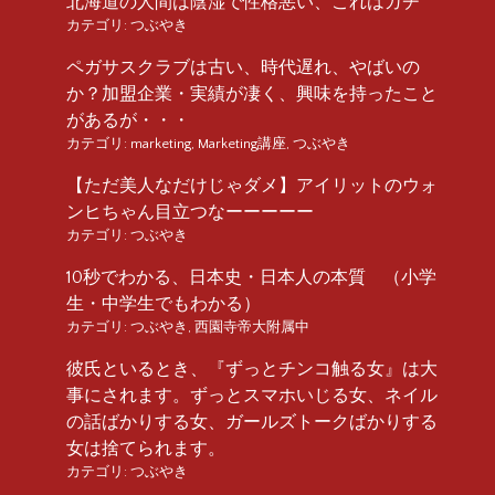
北海道の人間は陰湿で性格悪い、これはガチ
カテゴリ:
つぶやき
ペガサスクラブは古い、時代遅れ、やばいの
か？加盟企業・実績が凄く、興味を持ったこと
があるが・・・
カテゴリ:
marketing
,
Marketing講座
,
つぶやき
【ただ美人なだけじゃダメ】アイリットのウォ
ンヒちゃん目立つなーーーーー
カテゴリ:
つぶやき
10秒でわかる、日本史・日本人の本質 （小学
生・中学生でもわかる）
カテゴリ:
つぶやき
,
西園寺帝大附属中
彼氏といるとき、『ずっとチンコ触る女』は大
事にされます。ずっとスマホいじる女、ネイル
の話ばかりする女、ガールズトークばかりする
女は捨てられます。
カテゴリ:
つぶやき