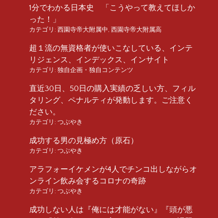
1分でわかる日本史 「こうやって教えてほしか
った！」
カテゴリ:
西園寺帝大附属中
,
西園寺帝大附属高
超１流の無資格者が使いこなしている、インテ
リジェンス、インデックス、インサイト
カテゴリ:
独自企画・独自コンテンツ
直近30日、50日の購入実績の乏しい方、フィル
タリング、ペナルティが発動します。ご注意く
ださい。
カテゴリ:
つぶやき
成功する男の見極め方（原石）
カテゴリ:
つぶやき
アラフォーイケメンが4人でチンコ出しながらオ
ンライン飲み会するコロナの奇跡
カテゴリ:
つぶやき
成功しない人は『俺には才能がない』『頭が悪