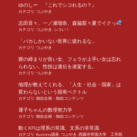
ゆのしー 『これでシコれるの？』
カテゴリ:
つぶやき
志田音々、一ノ瀬瑠奈、森脇梨々夏でイクっ
カテゴリ:
つぶやき
,
シコい！
「バカしかいない世界に疲れるな」
カテゴリ:
つぶやき
膣の締まりが良い女、フェラが上手い女は忘れ
られない。性技は遺伝を凌駕する。
カテゴリ:
つぶやき
地理が教えてくれる、「人生・社会・国家」は
変わらないという固有ベクトル
カテゴリ:
独自企画・独自コンテンツ
運子ちゃんの数理努力学
カテゴリ:
独自企画・独自コンテンツ
動くKPIは理系の常識、文系の非常識
カテゴリ:
Business講座
,
つぶやき
,
西園寺帝国大学 工学部
,