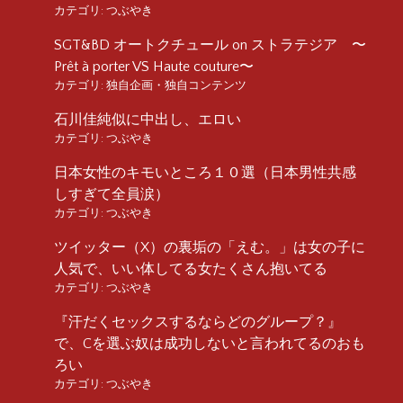
カテゴリ:
つぶやき
SGT&BD オートクチュール on ストラテジア 〜
Prêt à porter VS Haute couture〜
カテゴリ:
独自企画・独自コンテンツ
石川佳純似に中出し、エロい
カテゴリ:
つぶやき
日本女性のキモいところ１０選（日本男性共感
しすぎて全員涙）
カテゴリ:
つぶやき
ツイッター（X）の裏垢の「えむ。」は女の子に
人気で、いい体してる女たくさん抱いてる
カテゴリ:
つぶやき
『汗だくセックスするならどのグループ？』
で、Cを選ぶ奴は成功しないと言われてるのおも
ろい
カテゴリ:
つぶやき