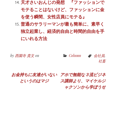
天才さいおんじの発想 『ファッションで
モテることはないけど、ファッションに金
を使う瞬間、女性店員にモテる』
普通のサラリーマンが最も簡単に、素早く
独立起業し、経済的自由と時間的自由を手
にいれる方法
by
西園寺 貴文
on
Column
会社員
,
社畜
投
お金持ちに友達がいない
アホで無能な３流ビジネ
というのはマジ
ス講師より、マイケルジ
稿
ャクソンから学ぼうぜ
ナ
ビ
ゲ