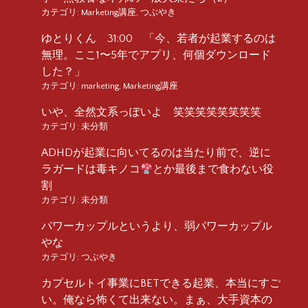
カテゴリ:
Marketing講座
,
つぶやき
ゆとりくん 31:00 「今、若者が起業するのは
無理。ここ1〜5年でアプリ、何個ダウンロード
した？」
カテゴリ:
marketing
,
Marketing講座
いや、全然文系っぽいよ 笑笑笑笑笑笑笑笑
カテゴリ:
未分類
ADHDが起業に向いてるのは当たり前で、逆に
ラガードは毒キノコ
とか最後まで食わない役
割
カテゴリ:
未分類
パワーカップルというより、弱パワーカップル
やな
カテゴリ:
つぶやき
カプセルトイ事業にBETできる起業、本当にすご
い。俺なら怖くて出来ない。まぁ、大手資本の