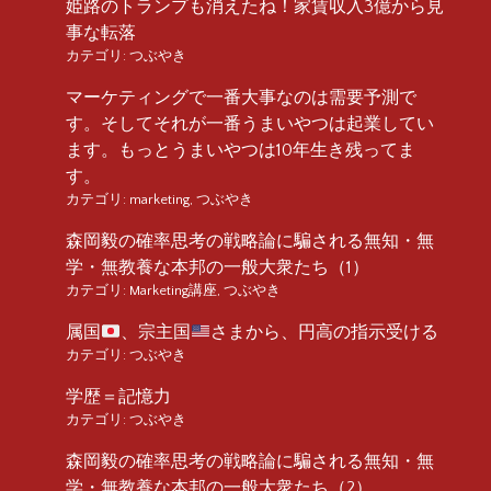
姫路のトランプも消えたね！家賃収入3億から見
事な転落
カテゴリ:
つぶやき
マーケティングで一番大事なのは需要予測で
す。そしてそれが一番うまいやつは起業してい
ます。もっとうまいやつは10年生き残ってま
す。
カテゴリ:
marketing
,
つぶやき
森岡毅の確率思考の戦略論に騙される無知・無
学・無教養な本邦の一般大衆たち（1）
カテゴリ:
Marketing講座
,
つぶやき
属国
、宗主国
さまから、円高の指示受ける
カテゴリ:
つぶやき
学歴＝記憶力
カテゴリ:
つぶやき
森岡毅の確率思考の戦略論に騙される無知・無
学・無教養な本邦の一般大衆たち（2）