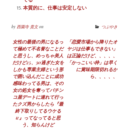
てる
本質的に、仕事は安定しない
by
西園寺 貴文
on
つぶやき
投
女性の最後の男になるっ
「恋愛市場から降りたオ
て極めて不名誉なことだ
ヤジは仕事もできない」
稿
と思うし、めっちゃ美人
は正論だけど、、、、、
ナ
だけど25、30過ぎた女を
「かっこいい枠」は早く
しかも専業主婦という形
に賞味期限切れるか
ビ
で囲い込んだことに成功
ら、、、、、
ゲ
感味わってる男は、その
女の処女を奪ってパチン
ー
コ屋デートに連れて行っ
シ
たクズ男からしたら『最
終下取りしてるウケる
ョ
w』ってなってると思
ン
う、知らんけど