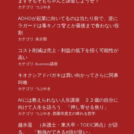
まずそもそもちゃんと課金しようぜ？
カテゴリ:
つぶやき
ADHDが起業に向いてるのは当たり前で、逆に
ラガードは毒キノコ
とか最後まで食わない役
割
カテゴリ:
未分類
コスト削減は売上・利益の低下を招く可能性が
高い
カテゴリ:
Business講座
キオクシアドパガキは買い向かってさらに阿鼻
叫喚
カテゴリ:
つぶやき
AIには教えられない人生講座 ２２歳の自分に
向けて人生を語ろう 「押し寄せる焦り」
カテゴリ:
つぶやき
,
西園寺貴文の痺れる哲学
越水遥 （弁護士・東大卒・TOEIC満点）が語
る、 「勉強ができる≠頭が良い」