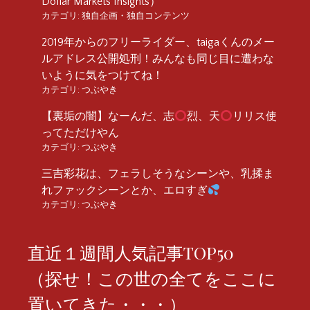
Dollar Markets Insights）
カテゴリ:
独自企画・独自コンテンツ
2019年からのフリーライダー、taigaくんのメー
ルアドレス公開処刑！みんなも同じ目に遭わな
いように気をつけてね！
カテゴリ:
つぶやき
【裏垢の闇】なーんだ、志
烈、天
リリス使
ってただけやん
カテゴリ:
つぶやき
三吉彩花は、フェラしそうなシーンや、乳揉ま
れファックシーンとか、エロすぎ
カテゴリ:
つぶやき
直近１週間人気記事TOP50
（探せ！この世の全てをここに
置いてきた・・・）