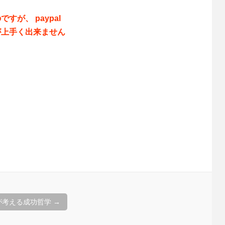
が、 paypal
が上手く出来ません
が考える成功哲学
→