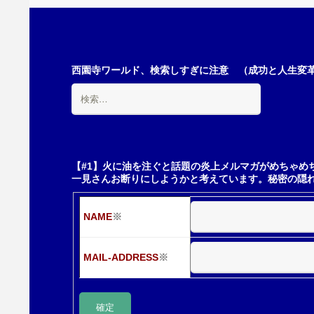
稿
ナ
西園寺ワールド、検索しすぎに注意 （成功と人生変革の
検
ビ
索:
ゲ
【#1】火に油を注ぐと話題の炎上メルマガがめちゃめ
一見さんお断りにしようかと考えています。秘密の隠
ー
NAME
※
シ
MAIL-ADDRESS
※
ョ