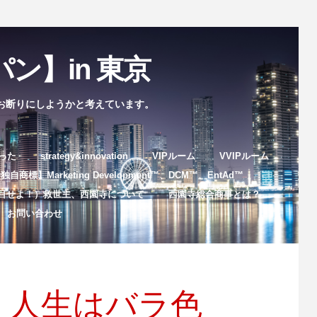
ン】in 東京
お断りにしようかと考えています。
まった
strategy&innovation
VIPルーム
VVIPルーム
自商標】Marketing Development™️、DCM™️、EntAd™️
目せよ！）救世主、西園寺について
西園寺総合商事とは？
お問い合わせ
、人生はバラ色