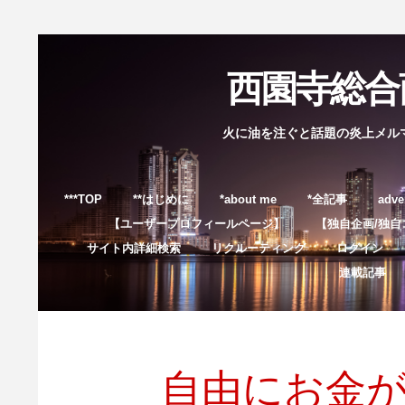
西園寺総合商
火に油を注ぐと話題の炎上メル
***TOP
**はじめに
*about me
*全記事
adve
【ユーザープロフィールページ】
【独自企画/独自
サイト内詳細検索
リクルーティング
ログイン
連載記事
自由にお金