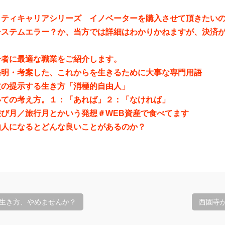
。
ティキャリアシリーズ イノベーターを購入させて頂きたいのです
システムエラー？か、当方では詳細はわかりかねますが、決済
合者に最適な職業をご紹介します。
発明・考案した、これからを生きるために大事な専門用語
文の提示する生き方「消極的自由人」
いての考え方。１：「あれば」２：「なければ」
遊び月／旅行月とかいう発想＃WEB資産で食べてます
由人になるとどんな良いことがあるのか？
生き方、やめませんか？
西園寺