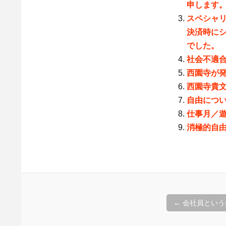
申します
スペシャリ
決済時に
でした。
社会不適
西園寺が
西園寺貴
自由につ
仕事月／
消極的自
投
←
会社員という