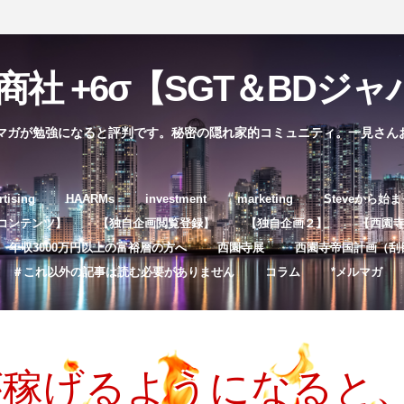
社 +6σ【SGT＆BDジャパ
マガが勉強になると評判です。秘密の隠れ家的コミュニティ。一見さん
コ
rtising
HAARMs
investment
marketing
Steveから始
ン
コンテンツ】
【独自企画閲覧登録】
【独自企画２】
【西園寺独
テ
年収3000万円以上の富裕層の方へ
西園寺展
西園寺帝国計画（刮
ン
＃これ以外の記事は読む必要がありません
コラム
*メルマガ
ツ
へ
ス
キ
が稼げるようになると
ッ