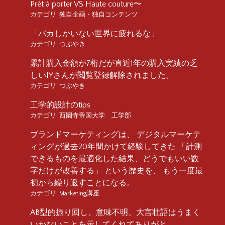
Prêt à porter VS Haute couture〜
カテゴリ:
独自企画・独自コンテンツ
「バカしかいない世界に疲れるな」
カテゴリ:
つぶやき
累計購入金額が7桁だが直近1年の購入実績の乏
しいIYさんが閲覧登録解除されました。
カテゴリ:
つぶやき
工学的設計のtips
カテゴリ:
西園寺帝国大学 工学部
ブランドマーケティングは、 デジタルマーケテ
ィングが過去20年間かけて経験してきた 「計測
できるものを最適化した結果、どうでもいい数
字だけが改善する」 という歴史を、 もう一度最
初から繰り返すことになる。
カテゴリ:
Marketing講座
AB型的振り回し、意味不明、大言壮語はうまく
いかないことを示してくれてありがと