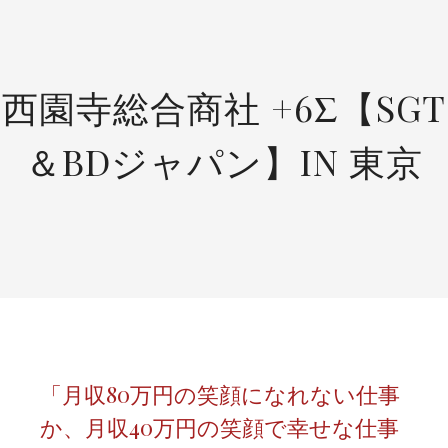
SKIP
TO
CONTENT
西園寺総合商社 +6Σ【SGT
＆BDジャパン】IN 東京
「月収80万円の笑顔になれない仕事
か、月収40万円の笑顔で幸せな仕事