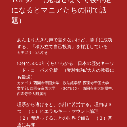
になるとマニアたちの間で話
題）
あんまり大きな声で言えないけど、勝手に成功
する、「積み立て自己投資」を採用している
カテゴリ:
つぶやき
10分で3000年くらいわかる 日本の歴史キーワ
ード・コーパス分析 （受験勉強/大人の教養に
も最適）
カテゴリ:
西園寺帝国大学 政法経学部
,
西園寺帝国大学
文学部
,
西園寺帝国大学 （SGT&BD）
,
西園寺帝大附属中
,
西園寺帝大附属高
理系から逃げると、余計に苦労する。理由は３
つ （１）ヒエラルキー・マウント論理
（２）間違ってることの世界で踊る （３）普
通に兵隊