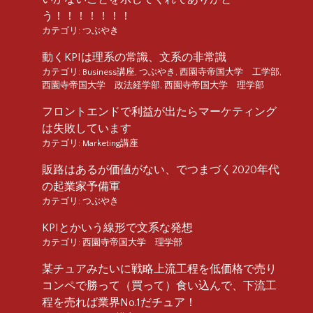
う！！！！！！！
カテゴリ:
つぶやき
動くKPIは理系の常識、文系の非常識
カテゴリ:
Business講座
,
つぶやき
,
西園寺帝国大学 工学部
,
西園寺帝国大学 政法経学部
,
西園寺帝国大学 理学部
フロントエンドで利益が出たらマーケティング
は失敗しています
カテゴリ:
Marketing講座
販路はあるが価値がない、でつまづく2020年代
の起業家予備軍
カテゴリ:
つぶやき
KPIとかいう線形で文系な発想
カテゴリ:
西園寺帝国大学 理学部
某チュアみたいに戦略上流工程を低価格で売り
コンペで勝って（買って）食い込んで、下流工
程を売れば業界No.1だチュア！