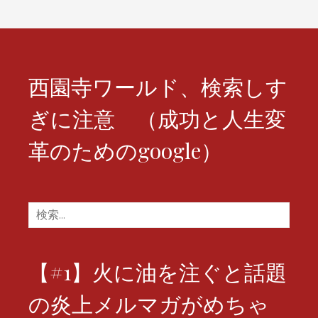
ン
西園寺ワールド、検索しす
ぎに注意 （成功と人生変
革のためのgoogle）
検
索:
【#1】火に油を注ぐと話題
の炎上メルマガがめちゃ