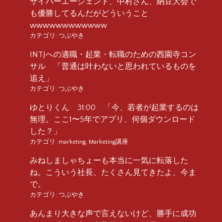
サイバーエージェント、中村さん、納豆大会で
も優勝してるんだがどういうこと
wwwwwwwwwwww
カテゴリ:
つぶやき
INTJへの適職・起業・転職のための西園寺コン
サル 「普通は叶わないと思われているものを
追え」
カテゴリ:
つぶやき
ゆとりくん 31:00 「今、若者が起業するのは
無理。ここ1〜5年でアプリ、何個ダウンロード
した？」
カテゴリ:
marketing
,
Marketing講座
みねしましゃちょーも本当に一気に転落した
ね。こういう社長、たくさん見てきたよ、今ま
で。
カテゴリ:
つぶやき
あんまり大きな声で言えないけど、勝手に成功