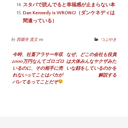
スタバで読んでると幸福感が止まらない本
Dan Kennedy is WRONG!（ダンケネディは
間違っている）
by
西園寺 貴文
on
つぶやき
投
今時、社畜アラサー年収
なぜ、どこの会社も役員
2000万円なんてゴロゴロ
は大体みんなヤクザみた
稿
いるのに、その相手に売
いな顔をしているのかを
ナ
れないってことはバカが
解説する
バレてるってことだぞ
ビ
ゲ
ー
シ
ョ