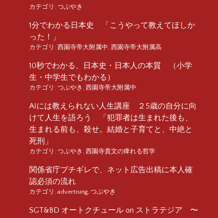
カテゴリ:
つぶやき
1分でわかる日本史 「こうやって教えてほしか
った！」
カテゴリ:
西園寺帝大附属中
,
西園寺帝大附属高
10秒でわかる、日本史・日本人の本質 （小学
生・中学生でもわかる）
カテゴリ:
つぶやき
,
西園寺帝大附属中
AIには教えられない人生講座 ２5歳の自分に向
けて人生を語ろう 「犯罪者は生まれた後も、
生まれる前も、殺せ。結婚と子育てと、中絶と
死刑」
カテゴリ:
つぶやき
,
西園寺貴文の痺れる哲学
関係省庁ブチギレで、ネット広告出稿に本人確
認必須の流れ
カテゴリ:
advertising
,
つぶやき
SGT&BD オートクチュール on ストラテジア 〜