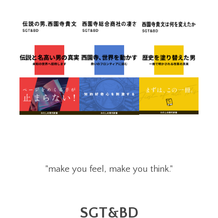
"make you feel, make you think."
SGT&BD