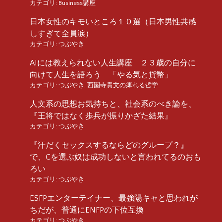
カテゴリ:
Business講座
日本女性のキモいところ１０選（日本男性共感
しすぎて全員涙）
カテゴリ:
つぶやき
AIには教えられない人生講座 ２３歳の自分に
向けて人生を語ろう 「やる気と貨幣」
カテゴリ:
つぶやき
,
西園寺貴文の痺れる哲学
人文系の思想お気持ちと、社会系のべき論を、
『王将ではなく歩兵が振りかざた結果』
カテゴリ:
つぶやき
『汗だくセックスするならどのグループ？』
で、Cを選ぶ奴は成功しないと言われてるのおも
ろい
カテゴリ:
つぶやき
ESFPエンターテイナー、最強陽キャと思われが
ちだが、普通にENFPの下位互換
カテゴリ:
つぶやき