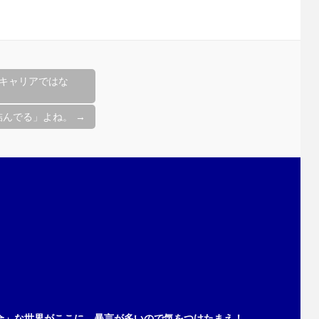
キャリアではな
詰んでる」よね。
→
合」な世界がここに。暴言が多いので気をつけたまえ！