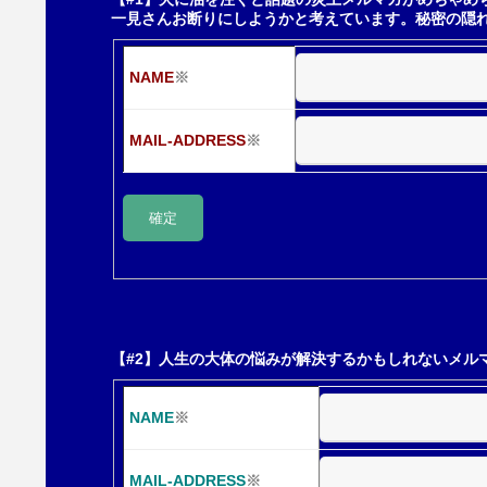
一見さんお断りにしようかと考えています。秘密の隠
シ
NAME
※
ョ
MAIL-ADDRESS
※
ン
【#2】人生の大体の悩みが解決するかもしれないメル
NAME
※
MAIL-ADDRESS
※