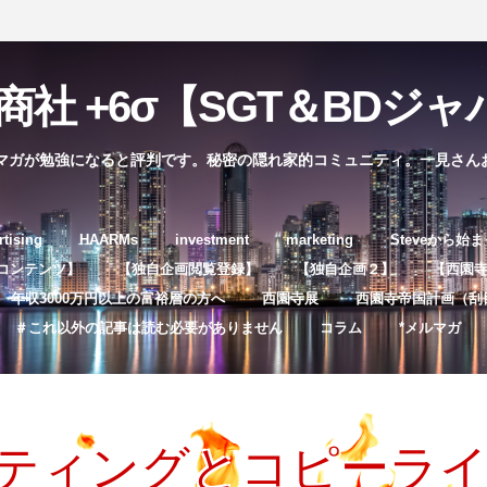
社 +6σ【SGT＆BDジャパ
マガが勉強になると評判です。秘密の隠れ家的コミュニティ。一見さん
コ
rtising
HAARMs
investment
marketing
Steveから始
ン
コンテンツ】
【独自企画閲覧登録】
【独自企画２】
【西園寺独
テ
年収3000万円以上の富裕層の方へ
西園寺展
西園寺帝国計画（刮
ン
＃これ以外の記事は読む必要がありません
コラム
*メルマガ
ツ
へ
ス
キ
ケティングとコピーラ
ッ