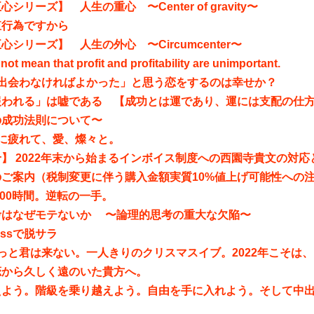
シリーズ】 人生の重心 〜Center of gravity〜
殖行為ですから
心シリーズ】 人生の外心 〜Circumcenter〜
not mean that profit and profitability are unimportant.
「出会わなければよかった」と思う恋をするのは幸せか？
報われる」は嘘である 【成功とは運であり、運には支配の仕
の成功法則について〜
に疲れて、愛、燦々と。
】 2022年末から始まるインボイス制度への西園寺貴文の対
ご案内（税制変更に伴う購入金額実質10%値上げ可能性への
7600時間。逆転の一手。
考はなぜモテないか 〜論理的思考の重大な欠陥〜
nessで脱サラ
っと君は来ない。一人きりのクリスマスイブ。2022年こそは
恋から久しく遠のいた貴方へ。
えよう。階級を乗り越えよう。自由を手に入れよう。そして中