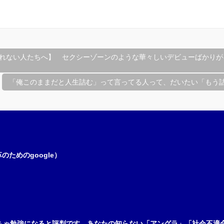
れない人たちへ】 セクシーゾーンのような華々しいデビューばかりが
「俺このままだと人生詰む」って言ってる人って、だいたい「もう
ためのgoogle）
ちゃ勉強になると評判です。あなたの知らない「アングラ」「社会不適