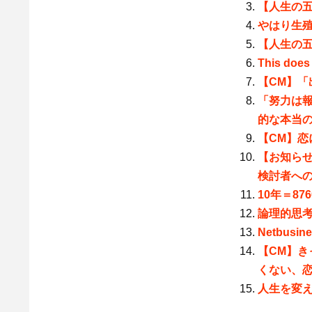
【人生の五心
やはり生
【人生の五
This does 
【CM】
「努力は
的な本当
【CM】恋
【お知らせ
検討者への
10年＝8
論理的思
Netbusi
【CM】き
くない、
人生を変