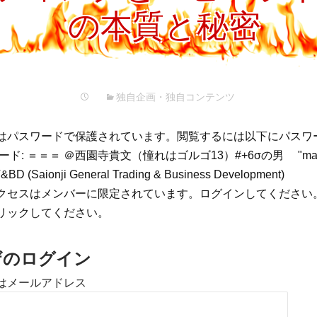
プ
の本質と秘密
独自企画・独自コンテンツ
はパスワードで保護されています。閲覧するには以下にパスワ
: ＝＝＝ ＠西園寺貴文（憧れはゴルゴ13）#+6σの男 "make you
&BD (Saionji General Trading & Business Development)
クセスはメンバーに限定されています。ログインしてください
リックしてください。
ザのログイン
はメールアドレス