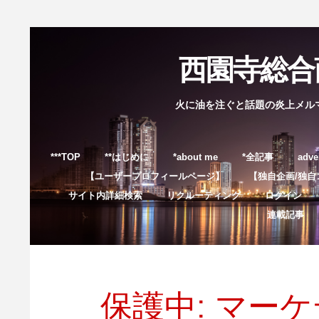
西園寺総合商
火に油を注ぐと話題の炎上メル
***TOP
**はじめに
*about me
*全記事
adve
【ユーザープロフィールページ】
【独自企画/独自
サイト内詳細検索
リクルーティング
ログイン
連載記事
保護中: マー