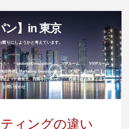
ン】in 東京
お断りにしようかと考えています。
まった
strategy&innovation
VIPルーム
VVIPルーム
自商標】Marketing Development™️、DCM™️、EntAd™️
目せよ！）救世主、西園寺について
西園寺総合商事とは？
お問い合わせ
イティングの違い