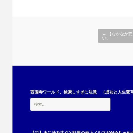
投
←
【なかなか売
い。
稿
ナ
ビ
西園寺ワールド、検索しすぎに注意 （成功と人生変革の
検
ゲ
索:
ー
【#1】火に油を注ぐと話題の炎上メルマガがめちゃめ