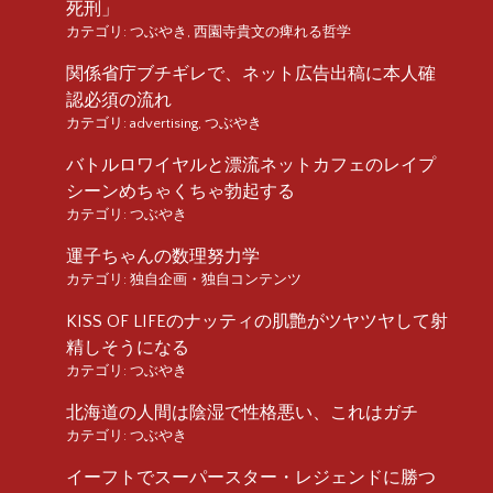
死刑」
カテゴリ:
つぶやき
,
西園寺貴文の痺れる哲学
関係省庁ブチギレで、ネット広告出稿に本人確
認必須の流れ
カテゴリ:
advertising
,
つぶやき
バトルロワイヤルと漂流ネットカフェのレイプ
シーンめちゃくちゃ勃起する
カテゴリ:
つぶやき
運子ちゃんの数理努力学
カテゴリ:
独自企画・独自コンテンツ
KISS OF LIFEのナッティの肌艶がツヤツヤして射
精しそうになる
カテゴリ:
つぶやき
北海道の人間は陰湿で性格悪い、これはガチ
カテゴリ:
つぶやき
イーフトでスーパースター・レジェンドに勝つ