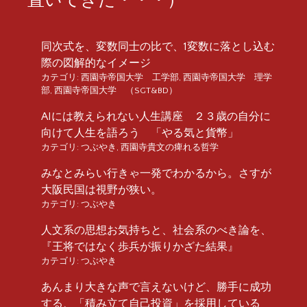
同次式を、変数同士の比で、1変数に落とし込む
際の図解的なイメージ
カテゴリ:
西園寺帝国大学 工学部
,
西園寺帝国大学 理学
部
,
西園寺帝国大学 （SGT&BD）
AIには教えられない人生講座 ２３歳の自分に
向けて人生を語ろう 「やる気と貨幣」
カテゴリ:
つぶやき
,
西園寺貴文の痺れる哲学
みなとみらい行きゃ一発でわかるから。さすが
大阪民国は視野が狭い。
カテゴリ:
つぶやき
人文系の思想お気持ちと、社会系のべき論を、
『王将ではなく歩兵が振りかざた結果』
カテゴリ:
つぶやき
あんまり大きな声で言えないけど、勝手に成功
する、「積み立て自己投資」を採用している