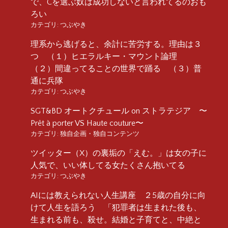
で、Cを選ぶ奴は成功しないと言われてるのおも
ろい
カテゴリ:
つぶやき
理系から逃げると、余計に苦労する。理由は３
つ （１）ヒエラルキー・マウント論理
（２）間違ってることの世界で踊る （３）普
通に兵隊
カテゴリ:
つぶやき
SGT&BD オートクチュール on ストラテジア 〜
Prêt à porter VS Haute couture〜
カテゴリ:
独自企画・独自コンテンツ
ツイッター（X）の裏垢の「えむ。」は女の子に
人気で、いい体してる女たくさん抱いてる
カテゴリ:
つぶやき
AIには教えられない人生講座 ２5歳の自分に向
けて人生を語ろう 「犯罪者は生まれた後も、
生まれる前も、殺せ。結婚と子育てと、中絶と