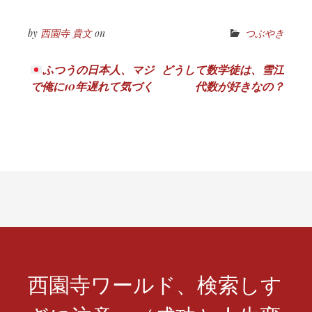
by
西園寺 貴文
on
つぶやき
投
ふつうの日本人、マジ
どうして数学徒は、雪江
で俺に10年遅れて気づく
代数が好きなの？
稿
ナ
ビ
ゲ
ー
シ
ョ
ン
西園寺ワールド、検索しす