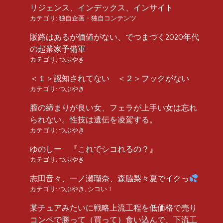
リジェンス、インデックス、インサイト
カテゴリ:
独自企画・独自コンテンツ
販路はあるが価値がない、でつまづく2020年代
の起業家予備軍
カテゴリ:
つぶやき
＜１＞認知されてない ＜２＞フックがない
カテゴリ:
つぶやき
膣の締まりが良い女、フェラが上手い女は忘れ
られない。性技は遺伝を凌駕する。
カテゴリ:
つぶやき
ゆのしー 『これでシコれるの？』
カテゴリ:
つぶやき
志田音々、一ノ瀬瑠奈、森脇梨々夏でイクっ
カテゴリ:
つぶやき
,
シコい！
某チュアみたいに戦略上流工程を低価格で売り
コンペで勝って（買って）食い込んで、下流工