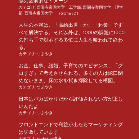
際の図解的なイメージ
カテゴリ:
西園寺帝国大学 工学部
,
西園寺帝国大学 理学
部
,
西園寺帝国大学 （SGT&BD）
人生の不満は、「高給出世」か、「起業」です
べて解決する。それ以外は、1000の課題に1000
の打ち手で対応する多忙に人生を喰われて終わ
る。
カテゴリ:
つぶやき
お金、仕事、結婚、子育てのエビデンス、「グ
ロすぎ」て考えさせられる。多くの人は蛇口閉
めないまま、床の水を拭き掃除してる構図。
カテゴリ:
つぶやき
日本はバカばかりだから評価されない方が正し
いんだよ
カテゴリ:
つぶやき
フロントエンドで利益が出たらマーケティング
は失敗しています
カテゴリ:
Marketing講座