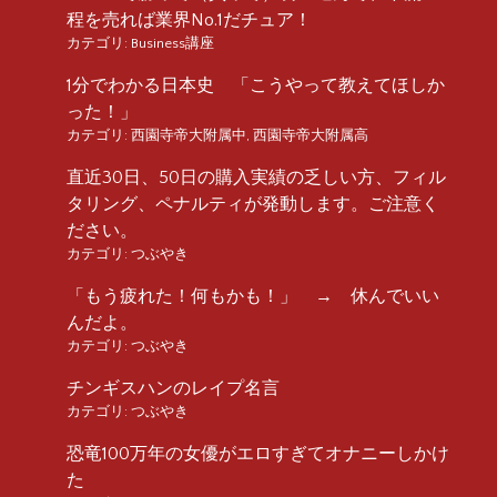
程を売れば業界No.1だチュア！
カテゴリ:
Business講座
1分でわかる日本史 「こうやって教えてほしか
った！」
カテゴリ:
西園寺帝大附属中
,
西園寺帝大附属高
直近30日、50日の購入実績の乏しい方、フィル
タリング、ペナルティが発動します。ご注意く
ださい。
カテゴリ:
つぶやき
「もう疲れた！何もかも！」 → 休んでいい
んだよ。
カテゴリ:
つぶやき
チンギスハンのレイプ名言
カテゴリ:
つぶやき
恐竜100万年の女優がエロすぎてオナニーしかけ
た