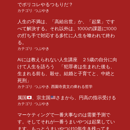
でポリコレやるつもりだ？
カテゴリ:
つぶやき
人生の不満は、「高給出世」か、「起業」です
べて解決する。それ以外は、1000の課題に1000
の打ち手で対応する多忙に人生を喰われて終わ
る。
カテゴリ:
つぶやき
AIには教えられない人生講座 ２5歳の自分に向
けて人生を語ろう 「犯罪者は生まれた後も、
生まれる前も、殺せ。結婚と子育てと、中絶と
死刑」
カテゴリ:
つぶやき
,
西園寺貴文の痺れる哲学
属国
、宗主国
さまから、円高の指示受ける
カテゴリ:
つぶやき
マーケティングで一番大事なのは需要予測で
す。そしてそれが一番うまいやつは起業してい
ます。もっとうまいやつは10年生き残ってま