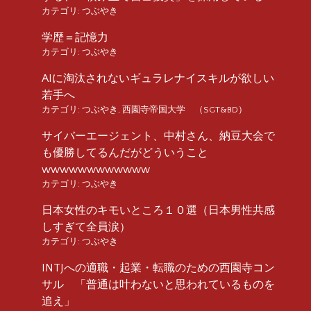
カテゴリ:
つぶやき
学歴＝記憶力
カテゴリ:
つぶやき
AIに淘汰されないギュラレナイスキルが欲しい
若手へ
カテゴリ:
つぶやき
,
西園寺帝国大学 （SGT&BD）
サイバーエージェント、中村さん、納豆大会で
も優勝してるんだがどういうこと
wwwwwwwwwwww
カテゴリ:
つぶやき
日本女性のキモいところ１０選（日本男性共感
しすぎて全員涙）
カテゴリ:
つぶやき
INTJへの適職・起業・転職のための西園寺コン
サル 「普通は叶わないと思われているものを
追え」