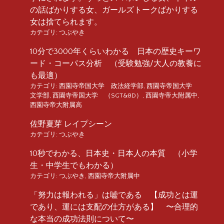
の話ばかりする女、ガールズトークばかりする
女は捨てられます。
カテゴリ:
つぶやき
10分で3000年くらいわかる 日本の歴史キーワ
ード・コーパス分析 （受験勉強/大人の教養に
も最適）
カテゴリ:
西園寺帝国大学 政法経学部
,
西園寺帝国大学
文学部
,
西園寺帝国大学 （SGT&BD）
,
西園寺帝大附属中
,
西園寺帝大附属高
佐野夏芽 レイプシーン
カテゴリ:
つぶやき
10秒でわかる、日本史・日本人の本質 （小学
生・中学生でもわかる）
カテゴリ:
つぶやき
,
西園寺帝大附属中
「努力は報われる」は嘘である 【成功とは運
であり、運には支配の仕方がある】 〜合理的
な本当の成功法則について〜