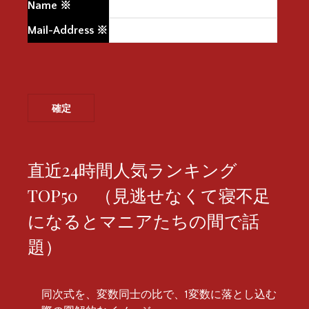
Name
※
Mail-Address
※
直近24時間人気ランキング
TOP50 （見逃せなくて寝不足
になるとマニアたちの間で話
題）
同次式を、変数同士の比で、1変数に落とし込む