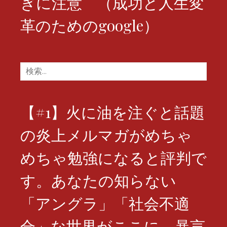
ぎに注意 （成功と人生変
革のためのgoogle）
検
索:
【#1】火に油を注ぐと話題
の炎上メルマガがめちゃ
めちゃ勉強になると評判で
す。あなたの知らない
「アングラ」「社会不適
合」な世界がここに。暴言