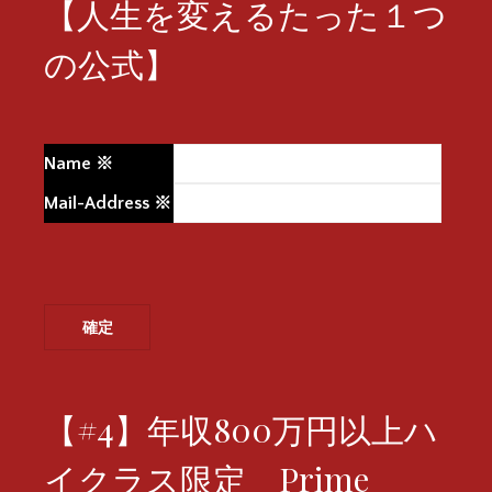
【人生を変えるたった１つ
の公式】
Name
※
Mail-Address
※
【#4】年収800万円以上ハ
イクラス限定 Prime