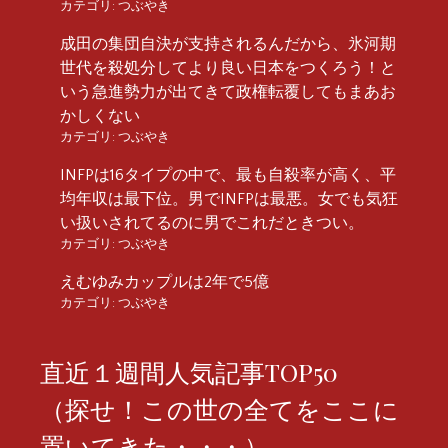
カテゴリ:
つぶやき
成田の集団自決が支持されるんだから、氷河期
世代を殺処分してより良い日本をつくろう！と
いう急進勢力が出てきて政権転覆してもまあお
かしくない
カテゴリ:
つぶやき
INFPは16タイプの中で、最も自殺率が高く、平
均年収は最下位。男でINFPは最悪。女でも気狂
い扱いされてるのに男でこれだときつい。
カテゴリ:
つぶやき
えむゆみカップルは2年で5億
カテゴリ:
つぶやき
直近１週間人気記事TOP50
（探せ！この世の全てをここに
置いてきた・・・）