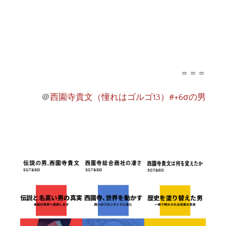
＝＝＝
＠
西園寺貴文（憧れはゴルゴ13）#+6σの男