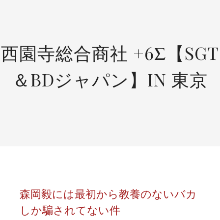
SKIP
TO
CONTENT
西園寺総合商社 +6Σ【SGT
＆BDジャパン】IN 東京
森岡毅には最初から教養のないバカ
しか騙されてない件