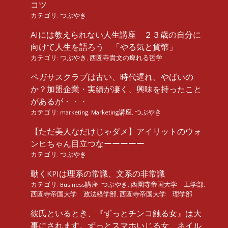
コツ
カテゴリ:
つぶやき
AIには教えられない人生講座 ２３歳の自分に
向けて人生を語ろう 「やる気と貨幣」
カテゴリ:
つぶやき
,
西園寺貴文の痺れる哲学
ペガサスクラブは古い、時代遅れ、やばいの
か？加盟企業・実績が凄く、興味を持ったこと
があるが・・・
カテゴリ:
marketing
,
Marketing講座
,
つぶやき
【ただ美人なだけじゃダメ】アイリットのウォ
ンヒちゃん目立つなーーーーー
カテゴリ:
つぶやき
動くKPIは理系の常識、文系の非常識
カテゴリ:
Business講座
,
つぶやき
,
西園寺帝国大学 工学部
,
西園寺帝国大学 政法経学部
,
西園寺帝国大学 理学部
彼氏といるとき、『ずっとチンコ触る女』は大
事にされます。ずっとスマホいじる女、ネイル