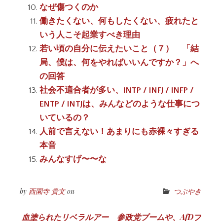
なぜ傷つくのか
働きたくない、何もしたくない、疲れたと
いう人こそ起業すべき理由
若い頃の自分に伝えたいこと（７） 「結
局、僕は、何をやればいいんですか？」へ
の回答
社会不適合者が多い、INTP / INFJ / INFP /
ENTP / INTJは、みんなどのような仕事につ
いているの？
人前で言えない！あまりにも赤裸々すぎる
本音
みんなすげ〜〜な
by
西園寺 貴文
on
つぶやき
投
血塗られたリベラルアー
参政党ブームや、AfDブ