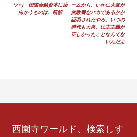
ツ#3 国際金融資本に歯
ームから、いかに大衆が
稿
向かうものは、暗殺
無教養なバカであるかが
ナ
証明されたやろ。いつの
時代も大衆、民主主義が
ビ
正しかったことなんてな
ゲ
いんだよ
ー
シ
ョ
ン
西園寺ワールド、検索しす