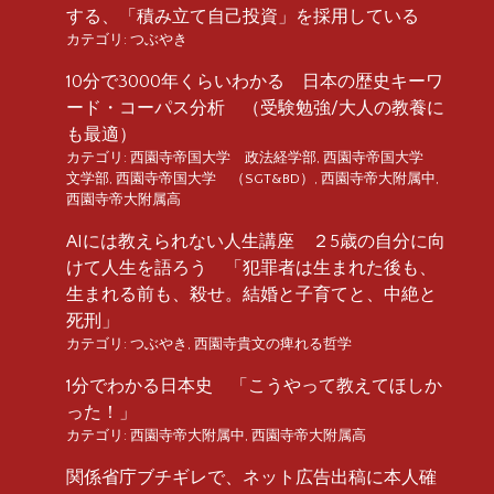
する、「積み立て自己投資」を採用している
カテゴリ:
つぶやき
10分で3000年くらいわかる 日本の歴史キーワ
ード・コーパス分析 （受験勉強/大人の教養に
も最適）
カテゴリ:
西園寺帝国大学 政法経学部
,
西園寺帝国大学
文学部
,
西園寺帝国大学 （SGT&BD）
,
西園寺帝大附属中
,
西園寺帝大附属高
AIには教えられない人生講座 ２5歳の自分に向
けて人生を語ろう 「犯罪者は生まれた後も、
生まれる前も、殺せ。結婚と子育てと、中絶と
死刑」
カテゴリ:
つぶやき
,
西園寺貴文の痺れる哲学
1分でわかる日本史 「こうやって教えてほしか
った！」
カテゴリ:
西園寺帝大附属中
,
西園寺帝大附属高
関係省庁ブチギレで、ネット広告出稿に本人確