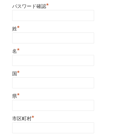
*
パスワード確認
*
姓
*
名
*
国
*
県
*
市区町村