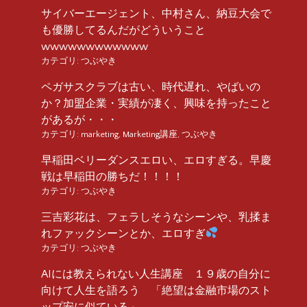
サイバーエージェント、中村さん、納豆大会で
も優勝してるんだがどういうこと
wwwwwwwwwwww
カテゴリ:
つぶやき
ペガサスクラブは古い、時代遅れ、やばいの
か？加盟企業・実績が凄く、興味を持ったこと
があるが・・・
カテゴリ:
marketing
,
Marketing講座
,
つぶやき
早稲田ベリーダンスエロい、エロすぎる。早慶
戦は早稲田の勝ちだ！！！！
カテゴリ:
つぶやき
三吉彩花は、フェラしそうなシーンや、乳揉ま
れファックシーンとか、エロすぎ
カテゴリ:
つぶやき
AIには教えられない人生講座 １９歳の自分に
向けて人生を語ろう 「絶望は金融市場のスト
ップ安に似ている」