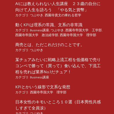
AIには教えられない人生講座 ２３歳の自分に
向けて人生を語ろう 「やる気と貨幣」
カテゴリ:
つぶやき
,
西園寺貴文の痺れる哲学
動くKPIは理系の常識、文系の非常識
カテゴリ:
Business講座
,
つぶやき
,
西園寺帝国大学 工学部
,
西園寺帝国大学 政法経学部
,
西園寺帝国大学 理学部
商売とは、ただこれだけのことです。
カテゴリ:
つぶやき
某チュアみたいに戦略上流工程を低価格で売り
コンペで勝って（買って）食い込んで、下流工
程を売れば業界No.1だチュア！
カテゴリ:
Business講座
KPIとかいう線形で文系な発想
カテゴリ:
西園寺帝国大学 理学部
日本女性のキモいところ１０選（日本男性共感
しすぎて全員涙）
カテゴリ:
つぶやき