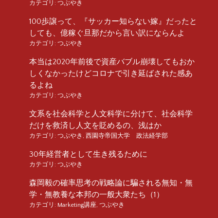
カテゴリ:
つぶやき
100歩譲って、『サッカー知らない嫁』だったと
しても、億稼ぐ旦那だから言い訳にならんよ
カテゴリ:
つぶやき
本当は2020年前後で資産バブル崩壊してもおか
しくなかったけどコロナで引き延ばされた感あ
るよね
カテゴリ:
つぶやき
文系を社会科学と人文科学に分けて、社会科学
だけを救済し人文を貶めるの、浅はか
カテゴリ:
つぶやき
,
西園寺帝国大学 政法経学部
30年経営者として生き残るために
カテゴリ:
つぶやき
森岡毅の確率思考の戦略論に騙される無知・無
学・無教養な本邦の一般大衆たち（1）
カテゴリ:
Marketing講座
,
つぶやき