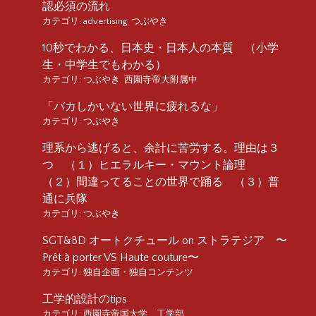
認必須の流れ
カテゴリ:
advertising
,
つぶやき
10秒でわかる、日本史・日本人の本質 （小学
生・中学生でもわかる）
カテゴリ:
つぶやき
,
西園寺帝大附属中
「バカしかいない世界に疲れるな」
カテゴリ:
つぶやき
理系から逃げると、余計に苦労する。理由は３
つ （１）ヒエラルキー・マウント論理
（２）間違ってることの世界で踊る （３）普
通に兵隊
カテゴリ:
つぶやき
SGT&BD オートクチュール on ストラテジア 〜
Prêt à porter VS Haute couture〜
カテゴリ:
独自企画・独自コンテンツ
工学的設計のtips
カテゴリ:
西園寺帝国大学 工学部