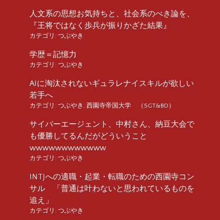
人文系の思想お気持ちと、社会系のべき論を、
『王将ではなく歩兵が振りかざた結果』
カテゴリ:
つぶやき
学歴＝記憶力
カテゴリ:
つぶやき
AIに淘汰されないギュラレナイスキルが欲しい
若手へ
カテゴリ:
つぶやき
,
西園寺帝国大学 （SGT&BD）
サイバーエージェント、中村さん、納豆大会で
も優勝してるんだがどういうこと
wwwwwwwwwwww
カテゴリ:
つぶやき
INTJへの適職・起業・転職のための西園寺コン
サル 「普通は叶わないと思われているものを
追え」
カテゴリ:
つぶやき