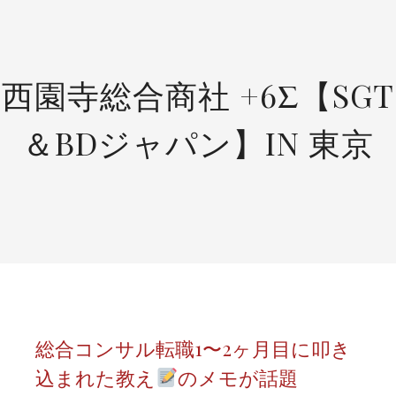
SKIP
TO
CONTENT
西園寺総合商社 +6Σ【SGT
＆BDジャパン】IN 東京
総合コンサル転職1〜2ヶ月目に叩き
込まれた教え
のメモが話題