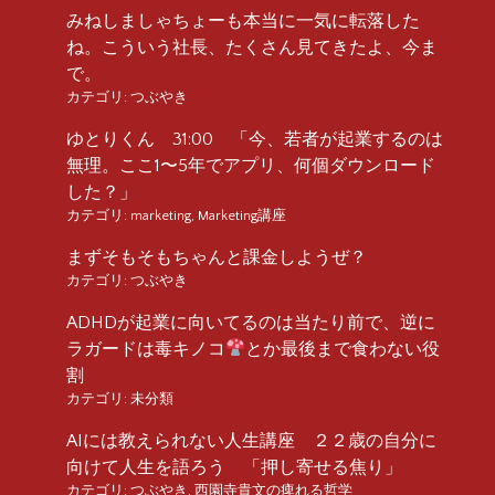
みねしましゃちょーも本当に一気に転落した
ね。こういう社長、たくさん見てきたよ、今ま
で。
カテゴリ:
つぶやき
ゆとりくん 31:00 「今、若者が起業するのは
無理。ここ1〜5年でアプリ、何個ダウンロード
した？」
カテゴリ:
marketing
,
Marketing講座
まずそもそもちゃんと課金しようぜ？
カテゴリ:
つぶやき
ADHDが起業に向いてるのは当たり前で、逆に
ラガードは毒キノコ
とか最後まで食わない役
割
カテゴリ:
未分類
AIには教えられない人生講座 ２２歳の自分に
向けて人生を語ろう 「押し寄せる焦り」
カテゴリ:
つぶやき
,
西園寺貴文の痺れる哲学