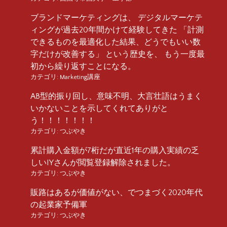
ブランドマーケティングは、 デジタルマーケテ
ィングが過去20年間かけて経験してきた 「計測
できるものを最適化した結果、どうでもいい数
字だけが改善する」 という歴史を、 もう一度最
初から繰り返すことになる。
カテゴリ:
Marketing講座
AB型的振り回し、意味不明、大言壮語はうまく
いかないことを示してくれてありがと
う！！！！！！！
カテゴリ:
つぶやき
累計購入金額が7桁だが直近1年の購入実績の乏
しいIYさんが閲覧登録解除されました。
カテゴリ:
つぶやき
販路はあるが価値がない、でつまづく2020年代
の起業家予備軍
カテゴリ:
つぶやき