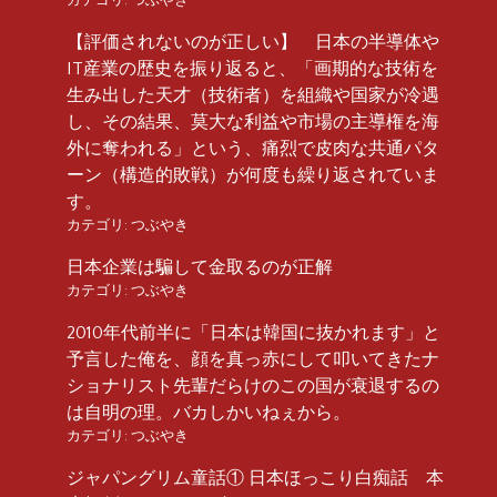
【評価されないのが正しい】 日本の半導体や
IT産業の歴史を振り返ると、「画期的な技術を
生み出した天才（技術者）を組織や国家が冷遇
し、その結果、莫大な利益や市場の主導権を海
外に奪われる」という、痛烈で皮肉な共通パタ
ーン（構造的敗戦）が何度も繰り返されていま
す。
カテゴリ:
つぶやき
日本企業は騙して金取るのが正解
カテゴリ:
つぶやき
2010年代前半に「日本は韓国に抜かれます」と
予言した俺を、顔を真っ赤にして叩いてきたナ
ショナリスト先輩だらけのこの国が衰退するの
は自明の理。バカしかいねぇから。
カテゴリ:
つぶやき
ジャパングリム童話① 日本ほっこり白痴話 本