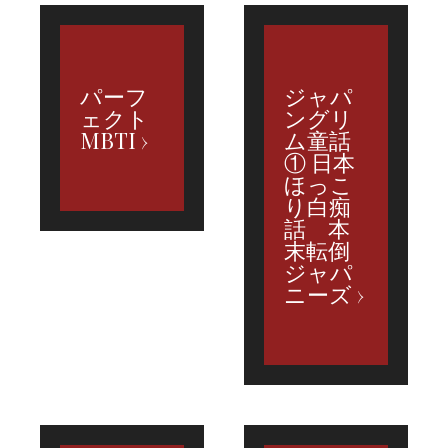
パーフ
ジャパ
ェクト
ングリ
MBTI
ム童話
① 日本
ほっこ
り白痴
話 本
末転倒
ジャパ
ニーズ