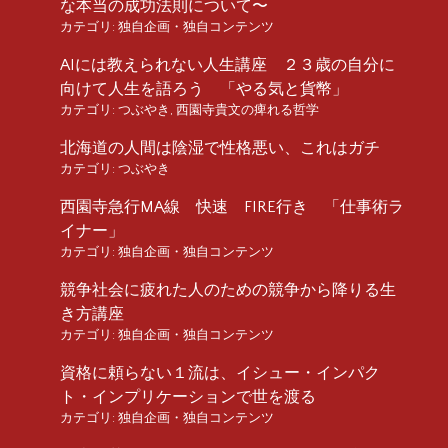
な本当の成功法則について〜
カテゴリ:
独自企画・独自コンテンツ
AIには教えられない人生講座 ２３歳の自分に
向けて人生を語ろう 「やる気と貨幣」
カテゴリ:
つぶやき
,
西園寺貴文の痺れる哲学
北海道の人間は陰湿で性格悪い、これはガチ
カテゴリ:
つぶやき
西園寺急行MA線 快速 FIRE行き 「仕事術ラ
イナー」
カテゴリ:
独自企画・独自コンテンツ
競争社会に疲れた人のための競争から降りる生
き方講座
カテゴリ:
独自企画・独自コンテンツ
資格に頼らない１流は、イシュー・インパク
ト・インプリケーションで世を渡る
カテゴリ:
独自企画・独自コンテンツ