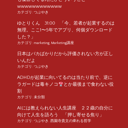
wwwwwwwwwwww
カテゴリ:
つぶやき
ゆとりくん 31:00 「今、若者が起業するのは
無理。ここ1〜5年でアプリ、何個ダウンロード
した？」
カテゴリ:
marketing
,
Marketing講座
日本はバカばかりだから評価されない方が正し
いんだよ
カテゴリ:
つぶやき
ADHDが起業に向いてるのは当たり前で、逆に
ラガードは毒キノコ
とか最後まで食わない役
割
カテゴリ:
未分類
AIには教えられない人生講座 ２２歳の自分に
向けて人生を語ろう 「押し寄せる焦り」
カテゴリ:
つぶやき
,
西園寺貴文の痺れる哲学