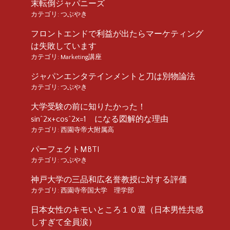
末転倒ジャパニーズ
カテゴリ:
つぶやき
フロントエンドで利益が出たらマーケティング
は失敗しています
カテゴリ:
Marketing講座
ジャパンエンタテインメントと刀は別物論法
カテゴリ:
つぶやき
大学受験の前に知りたかった！
sin^2x+cos^2x=1 になる図解的な理由
カテゴリ:
西園寺帝大附属高
パーフェクトMBTI
カテゴリ:
つぶやき
神戸大学の三品和広名誉教授に対する評価
カテゴリ:
西園寺帝国大学 理学部
日本女性のキモいところ１０選（日本男性共感
しすぎて全員涙）