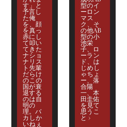
す」と
型のイ
予言し
ーロン
た俺
マス
を、顔
ク、そ
を真っ
の他AB
赤にし
型の小
て叩い
池栄
てきた
子、ロ
ナショ
ーラン
ナリス
ド、は
ト先輩
じめし
だらけ
ゃちょ
のこの
ー、落
国が衰
合陽
退する
一、本
のは自
田圭佑
明の
を見て
理。バ
思うこ
カしか
と
いねぇ