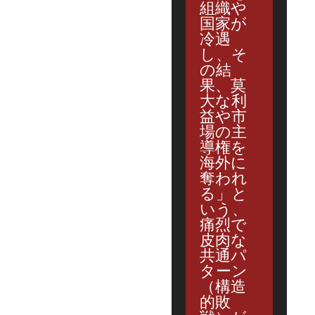
組織や
国家が
冷遇
し、そ
の結
果、莫
大な利
益や市
場の主
導権を
海外に
奪われ
る」と
いう、
痛烈で
皮肉な
共通パ
ターン
（構造
的敗