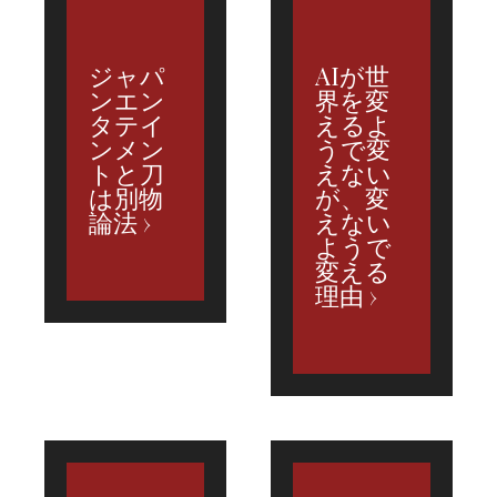
ジャパ
AIが世
ンエン
界を変
タテイ
えるよ
ンメン
うで変
トと刀
えない
は別物
が、変
論法
えない
ようで
変える
理由