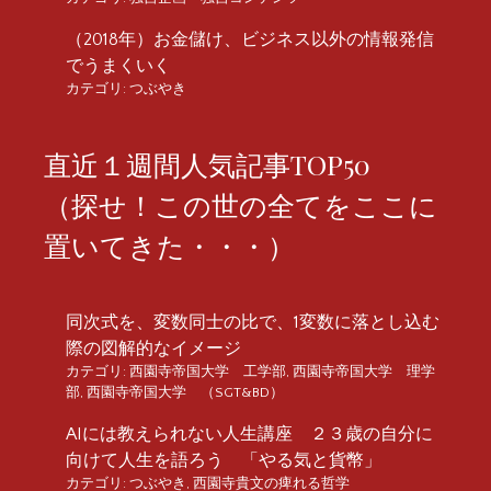
（2018年）お金儲け、ビジネス以外の情報発信
でうまくいく
カテゴリ:
つぶやき
直近１週間人気記事TOP50
（探せ！この世の全てをここに
置いてきた・・・）
同次式を、変数同士の比で、1変数に落とし込む
際の図解的なイメージ
カテゴリ:
西園寺帝国大学 工学部
,
西園寺帝国大学 理学
部
,
西園寺帝国大学 （SGT&BD）
AIには教えられない人生講座 ２３歳の自分に
向けて人生を語ろう 「やる気と貨幣」
カテゴリ:
つぶやき
,
西園寺貴文の痺れる哲学