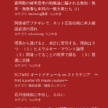
森岡毅の確率思考の戦略論に騙される無知・無
学・無教養な本邦の一般大衆たち（1）
カテゴリ:
Marketing講座
,
つぶやき
関係省庁ブチギレで、ネット広告出稿に本人確
認必須の流れ
カテゴリ:
advertising
,
つぶやき
理系から逃げると、余計に苦労する。理由は３
つ （１）ヒエラルキー・マウント論理
（２）間違ってることの世界で踊る （３）普
通に兵隊
カテゴリ:
つぶやき
SGT&BD オートクチュール on ストラテジア 〜
Prêt à porter VS Haute couture〜
カテゴリ:
独自企画・独自コンテンツ
石川佳純似に中出し、エロい
カテゴリ:
つぶやき