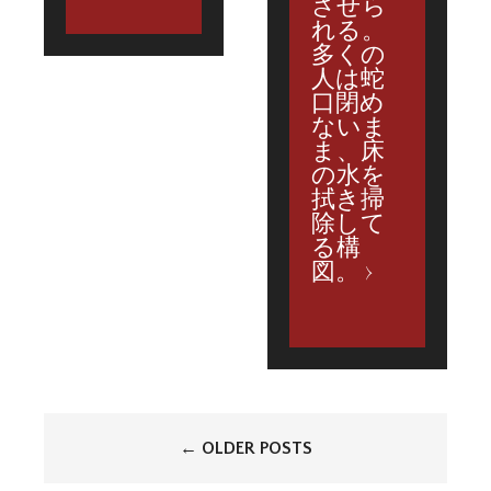
させら
れる。
多くの
人は蛇
口閉め
ないま
ま、床
の水を
拭き掃
除して
る構
図。
投
←
OLDER POSTS
稿