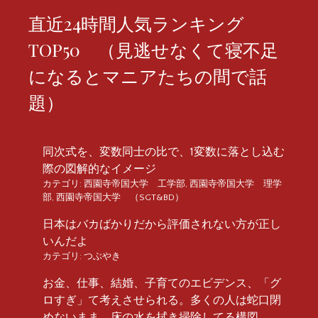
直近24時間人気ランキング
TOP50 （見逃せなくて寝不足
になるとマニアたちの間で話
題）
同次式を、変数同士の比で、1変数に落とし込む
際の図解的なイメージ
カテゴリ:
西園寺帝国大学 工学部
,
西園寺帝国大学 理学
部
,
西園寺帝国大学 （SGT&BD）
日本はバカばかりだから評価されない方が正し
いんだよ
カテゴリ:
つぶやき
お金、仕事、結婚、子育てのエビデンス、「グ
ロすぎ」て考えさせられる。多くの人は蛇口閉
めないまま、床の水を拭き掃除してる構図。