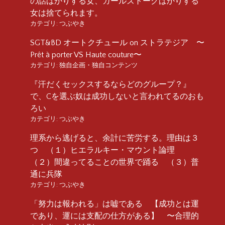
の話ばかりする女、ガールズトークばかりする
女は捨てられます。
カテゴリ:
つぶやき
SGT&BD オートクチュール on ストラテジア 〜
Prêt à porter VS Haute couture〜
カテゴリ:
独自企画・独自コンテンツ
『汗だくセックスするならどのグループ？』
で、Cを選ぶ奴は成功しないと言われてるのおも
ろい
カテゴリ:
つぶやき
理系から逃げると、余計に苦労する。理由は３
つ （１）ヒエラルキー・マウント論理
（２）間違ってることの世界で踊る （３）普
通に兵隊
カテゴリ:
つぶやき
「努力は報われる」は嘘である 【成功とは運
であり、運には支配の仕方がある】 〜合理的