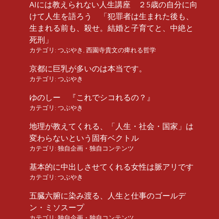
AIには教えられない人生講座 ２5歳の自分に向
けて人生を語ろう 「犯罪者は生まれた後も、
生まれる前も、殺せ。結婚と子育てと、中絶と
死刑」
カテゴリ:
つぶやき
,
西園寺貴文の痺れる哲学
京都に巨乳が多いのは本当です。
カテゴリ:
つぶやき
ゆのしー 『これでシコれるの？』
カテゴリ:
つぶやき
地理が教えてくれる、「人生・社会・国家」は
変わらないという固有ベクトル
カテゴリ:
独自企画・独自コンテンツ
基本的に中出しさせてくれる女性は脈アリです
カテゴリ:
つぶやき
五臓六腑に染み渡る、人生と仕事のゴールデ
ン・ミソスープ
カテゴリ:
独自企画・独自コンテンツ