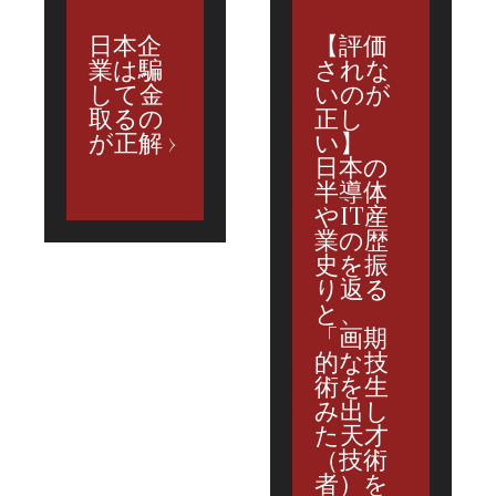
日本企
【評価
業は騙
されな
して金
いのが
取るの
正し
が正解
い】
日本の
半導体
やIT産
業の歴
史を振
り返る
と、
「画期
的な技
術を生
み出し
た天才
（技術
者）を