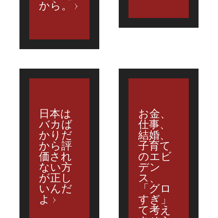
から。
日本は
お金、
バカば
仕事、
かりだ
結婚、
から評
子育て
価され
のエビ
ない方
デン
が正し
ス、
いんだ
「グロ
よ
すぎ」
て考え