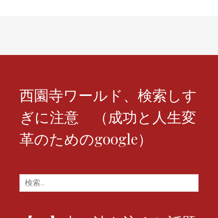
ナ
ビ
ゲ
ー
シ
西園寺ワールド、検索しす
ョ
ぎに注意 （成功と人生変
ン
革のためのgoogle）
検
索: