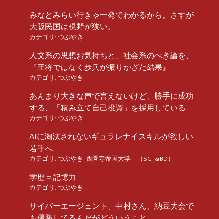
みなとみらい行きゃ一発でわかるから。さすが
大阪民国は視野が狭い。
カテゴリ:
つぶやき
人文系の思想お気持ちと、社会系のべき論を、
『王将ではなく歩兵が振りかざた結果』
カテゴリ:
つぶやき
あんまり大きな声で言えないけど、勝手に成功
する、「積み立て自己投資」を採用している
カテゴリ:
つぶやき
AIに淘汰されないギュラレナイスキルが欲しい
若手へ
カテゴリ:
つぶやき
,
西園寺帝国大学 （SGT&BD）
学歴＝記憶力
カテゴリ:
つぶやき
サイバーエージェント、中村さん、納豆大会で
も優勝してるんだがどういうこと