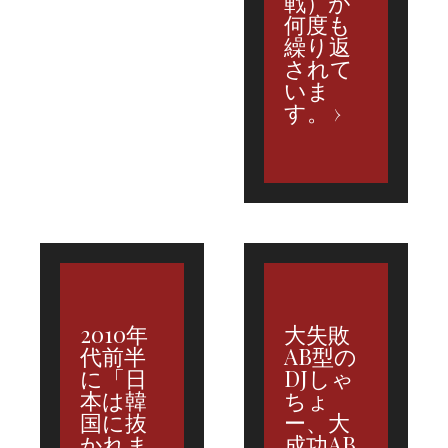
戦）が
何度も
繰り返
されて
いま
す。
2010年
大失敗
代前半
AB型の
に「日
DJしゃ
本は韓
ちょ
国に抜
ー、大
かれま
成功AB