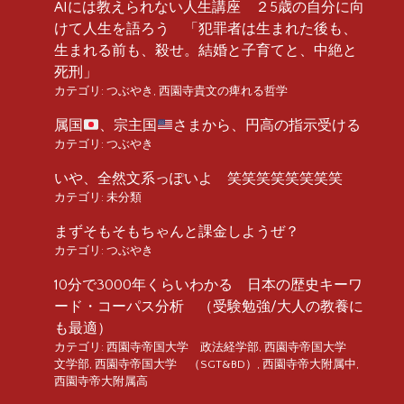
AIには教えられない人生講座 ２5歳の自分に向
けて人生を語ろう 「犯罪者は生まれた後も、
生まれる前も、殺せ。結婚と子育てと、中絶と
死刑」
カテゴリ:
つぶやき
,
西園寺貴文の痺れる哲学
属国
、宗主国
さまから、円高の指示受ける
カテゴリ:
つぶやき
いや、全然文系っぽいよ 笑笑笑笑笑笑笑笑
カテゴリ:
未分類
まずそもそもちゃんと課金しようぜ？
カテゴリ:
つぶやき
10分で3000年くらいわかる 日本の歴史キーワ
ード・コーパス分析 （受験勉強/大人の教養に
も最適）
カテゴリ:
西園寺帝国大学 政法経学部
,
西園寺帝国大学
文学部
,
西園寺帝国大学 （SGT&BD）
,
西園寺帝大附属中
,
西園寺帝大附属高